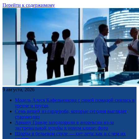
Перейти к содержимому
9 августа, 2026
Модель Алеся Кафельникова с синей помадой снялась в
тренче и трусах
Семь вещей из гардероба, которые сегодня выглядят
старомодно
Ариану Гранде заподозрили в анорексии из-за
экстремальной худобы в новом клипе: фото
Шорты в бельевом стиле — хит лета: как и с чем их