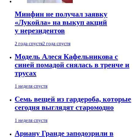
Минфин не получал заявку
«Лукойла» на выкуп акций
у нерезидентов
2 года спустя
2 года спустя
Модель Алеся Кафельникова с
синей помадой снялась в тренче и
трусах
1 неделя спустя
Семь вещей из гардероба, которые
сегодня выглядят старомодно
1 неделя спустя
Ариану Гранде заподозрили в