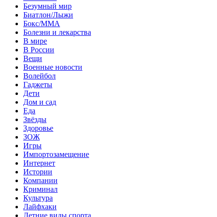
Безумный мир
Биатлон/Лыжи
Бокс/MMA
Болезни и лекарства
В мире
В России
Вещи
Военные новости
Волейбол
Гаджеты
Дети
Дом и сад
Еда
Звёзды
Здоровье
ЗОЖ
Игры
Импортозамещение
Интернет
Истории
Компании
Криминал
Культура
Лайфхаки
Летние виды спорта