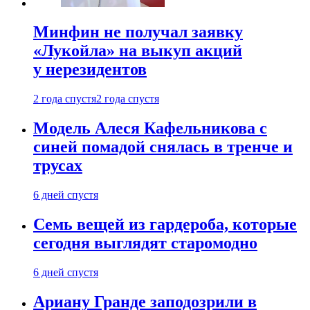
Минфин не получал заявку
«Лукойла» на выкуп акций
у нерезидентов
2 года спустя
2 года спустя
Модель Алеся Кафельникова с
синей помадой снялась в тренче и
трусах
6 дней спустя
Семь вещей из гардероба, которые
сегодня выглядят старомодно
6 дней спустя
Ариану Гранде заподозрили в