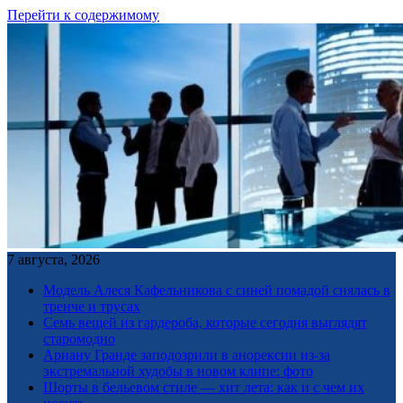
Перейти к содержимому
7 августа, 2026
Модель Алеся Кафельникова с синей помадой снялась в
тренче и трусах
Семь вещей из гардероба, которые сегодня выглядят
старомодно
Ариану Гранде заподозрили в анорексии из-за
экстремальной худобы в новом клипе: фото
Шорты в бельевом стиле — хит лета: как и с чем их