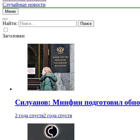
Случайные новости
Меню
Найти:
Заголовки
Силуанов: Минфин подготовил обн
2 года спустя
2 года спустя