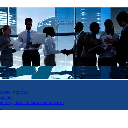
ренче и трусах
омодно
ьной худобы в новом клипе: фото
ть