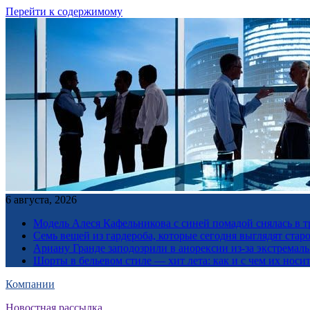
Перейти к содержимому
6 августа, 2026
Модель Алеся Кафельникова с синей помадой снялась в т
Семь вещей из гардероба, которые сегодня выглядят стар
Ариану Гранде заподозрили в анорексии из-за экстремал
Шорты в бельевом стиле — хит лета: как и с чем их носи
Компании
Новостная рассылка