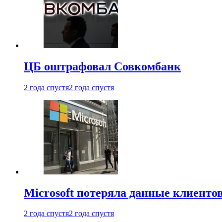
ЦБ оштрафовал Совкомбанк
2 года спустя
2 года спустя
Microsoft потеряла данные клиенто
2 года спустя
2 года спустя