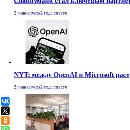
Совкомбанк стал ключевым партне
2 года спустя
2 года спустя
NYT: между OpenAI и Microsoft рас
2 года спустя
2 года спустя