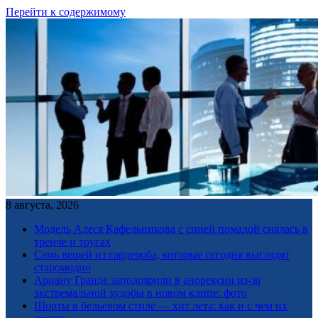
Перейти к содержимому
8 августа, 2026
Модель Алеся Кафельникова с синей помадой снялась в
тренче и трусах
Семь вещей из гардероба, которые сегодня выглядят
старомодно
Ариану Гранде заподозрили в анорексии из-за
экстремальной худобы в новом клипе: фото
Шорты в бельевом стиле — хит лета: как и с чем их