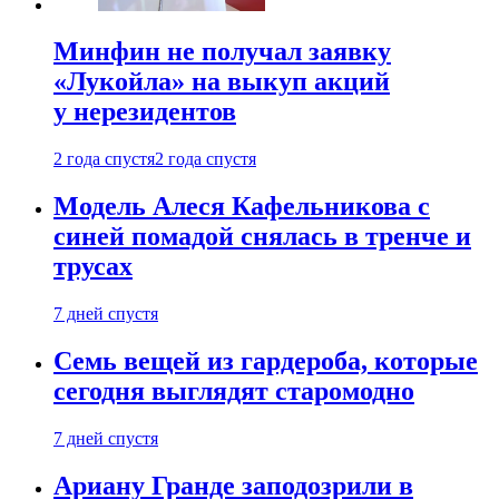
Минфин не получал заявку
«Лукойла» на выкуп акций
у нерезидентов
2 года спустя
2 года спустя
Модель Алеся Кафельникова с
синей помадой снялась в тренче и
трусах
7 дней спустя
Семь вещей из гардероба, которые
сегодня выглядят старомодно
7 дней спустя
Ариану Гранде заподозрили в