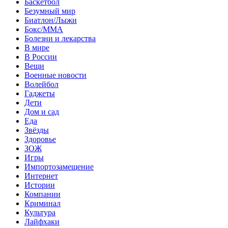
Баскетбол
Безумный мир
Биатлон/Лыжи
Бокс/MMA
Болезни и лекарства
В мире
В России
Вещи
Военные новости
Волейбол
Гаджеты
Дети
Дом и сад
Еда
Звёзды
Здоровье
ЗОЖ
Игры
Импортозамещение
Интернет
Истории
Компании
Криминал
Культура
Лайфхаки