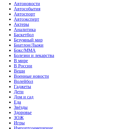
Автоновости
Автособытия
Автоспорт
Автоэксперт
Актеры
Аналитика
Баскетбол
Безумный мир
Биатлон/Лыжи
Бокс/MMA
Болезни и лекарства
В мире
В России
Вещи
Военные новости
Волейбол
Гаджеты
Дети
Дом и сад
Еда
Звёзды
Здоровье
ЗОЖ
Игры
Импортозамещение