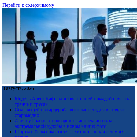
Перейти к содержимому
8 августа, 2026
Модель Алеся Кафельникова с синей помадой снялась в
тренче и трусах
Семь вещей из гардероба, которые сегодня выглядят
старомодно
Ариану Гранде заподозрили в анорексии из-за
экстремальной худобы в новом клипе: фото
Шорты в бельевом стиле — хит лета: как и с чем их