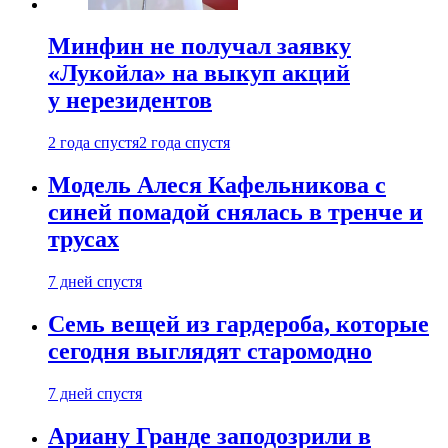
Минфин не получал заявку
«Лукойла» на выкуп акций
у нерезидентов
2 года спустя
2 года спустя
Модель Алеся Кафельникова с
синей помадой снялась в тренче и
трусах
7 дней спустя
Семь вещей из гардероба, которые
сегодня выглядят старомодно
7 дней спустя
Ариану Гранде заподозрили в