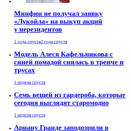
Минфин не получал заявку
«Лукойла» на выкуп акций
у нерезидентов
2 года спустя
2 года спустя
Модель Алеся Кафельникова с
синей помадой снялась в тренче и
трусах
1 неделя спустя
Семь вещей из гардероба, которые
сегодня выглядят старомодно
1 неделя спустя
Ариану Гранде заподозрили в