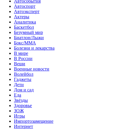
Автособытия
Автоспорт
Автоэксперт
Актеры
Аналитика
Баскетбол
Безумный мир
Биатлон/Лыжи
Бокс/MMA
Болезни и лекарства
В мире
В России
Вещи
Военные новости
Волейбол
Гаджеты
Дети
Дом и сад
Еда
Звёзды
Здоровье
ЗОЖ
Игры
Импортозамещение
Интернет