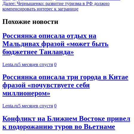
Далее:
Чернышенко: развитие туризма в РФ должно
компенсировать интерес к загранице
Похожие новости
Россиянка описала отдых на
Мальдивах фразой «может быть
бюджетнее Таиланда»
Lenta.ru
5 месяцев спустя
0
Россиянка описала три города в Китае
фразой «почувствуете себя
миллионером»
Lenta.ru
5 месяцев спустя
0
Конфликт на Ближнем Востоке привел
к подорожанию туров во Вьетнаме