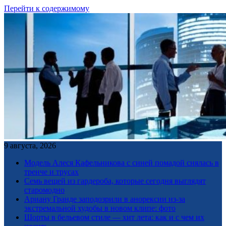
Перейти к содержимому
9 августа, 2026
Модель Алеся Кафельникова с синей помадой снялась в
тренче и трусах
Семь вещей из гардероба, которые сегодня выглядят
старомодно
Ариану Гранде заподозрили в анорексии из-за
экстремальной худобы в новом клипе: фото
Шорты в бельевом стиле — хит лета: как и с чем их