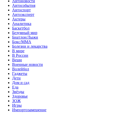
Автоновости
Автособытия
Автоспорт
Автоэксперт
Актеры
Аналитика
Баскетбол
Безумный мир
Биатлон/Лыжи
Бокс/MMA
Болезни и лекарства
В мире
В России
Вещи
Военные новости
Волейбол
Гаджеты
Дети
Дом и сад
Еда
Звёзды
Здоровье
ЗОЖ
Игры
Импортозамещение