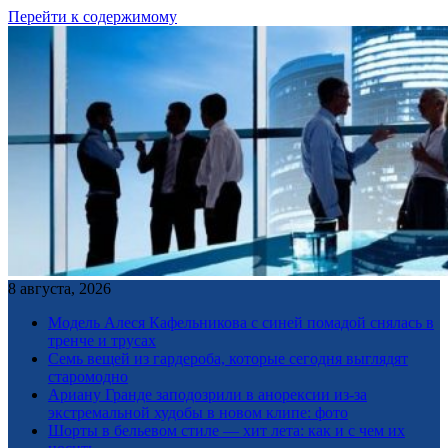
Перейти к содержимому
8 августа, 2026
Модель Алеся Кафельникова с синей помадой снялась в
тренче и трусах
Семь вещей из гардероба, которые сегодня выглядят
старомодно
Ариану Гранде заподозрили в анорексии из-за
экстремальной худобы в новом клипе: фото
Шорты в бельевом стиле — хит лета: как и с чем их