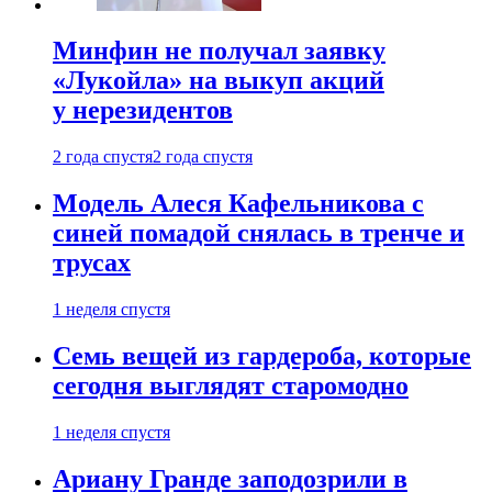
Минфин не получал заявку
«Лукойла» на выкуп акций
у нерезидентов
2 года спустя
2 года спустя
Модель Алеся Кафельникова с
синей помадой снялась в тренче и
трусах
1 неделя спустя
Семь вещей из гардероба, которые
сегодня выглядят старомодно
1 неделя спустя
Ариану Гранде заподозрили в