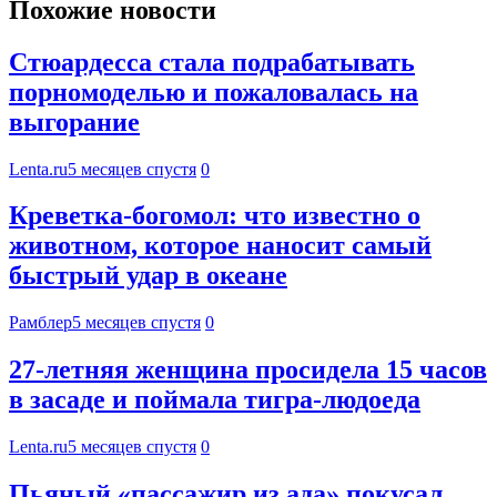
Похожие новости
Стюардесса стала подрабатывать
порномоделью и пожаловалась на
выгорание
Lenta.ru
5 месяцев спустя
0
Креветка-богомол: что известно о
животном, которое наносит самый
быстрый удар в океане
Рамблер
5 месяцев спустя
0
27-летняя женщина просидела 15 часов
в засаде и поймала тигра-людоеда
Lenta.ru
5 месяцев спустя
0
Пьяный «пассажир из ада» покусал