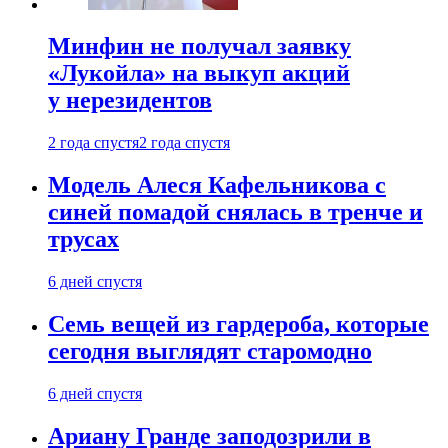
Минфин не получал заявку
«Лукойла» на выкуп акций
у нерезидентов
2 года спустя
2 года спустя
Модель Алеся Кафельникова с
синей помадой снялась в тренче и
трусах
6 дней спустя
Семь вещей из гардероба, которые
сегодня выглядят старомодно
6 дней спустя
Ариану Гранде заподозрили в