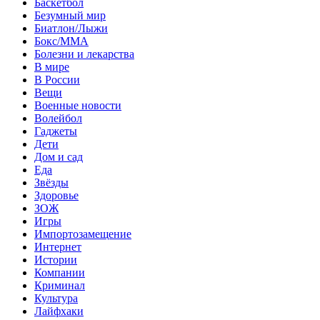
Баскетбол
Безумный мир
Биатлон/Лыжи
Бокс/MMA
Болезни и лекарства
В мире
В России
Вещи
Военные новости
Волейбол
Гаджеты
Дети
Дом и сад
Еда
Звёзды
Здоровье
ЗОЖ
Игры
Импортозамещение
Интернет
Истории
Компании
Криминал
Культура
Лайфхаки