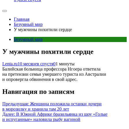
Главная
Безумный мир
У мужчины похитили сердце
Безумный мир
У мужчины похитили сердце
Lenta.ru
10 месяцев спустя
0
1 минуты
Балийская больница профессора Нгоера ответила
на претензии семьи умершего туриста из Австралии
и опровергла обвинения в свой адрес.
Навигация по записям
Предыдущая:
Женщина положила останки дочери
в морозилку и хранила там 20 лет
Далее:
В Южной Африке бразильянка из шоу «Голые
и испуганные» наловила рыбу вагиной