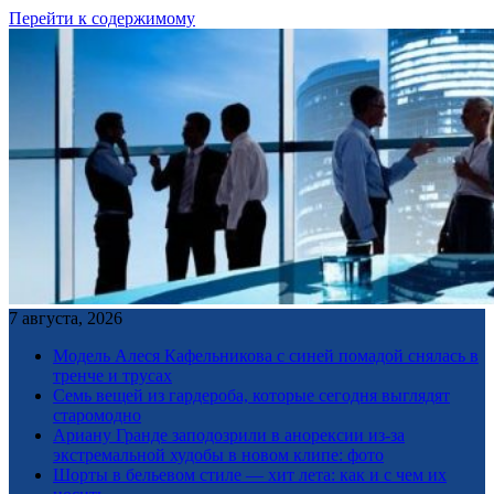
Перейти к содержимому
7 августа, 2026
Модель Алеся Кафельникова с синей помадой снялась в
тренче и трусах
Семь вещей из гардероба, которые сегодня выглядят
старомодно
Ариану Гранде заподозрили в анорексии из-за
экстремальной худобы в новом клипе: фото
Шорты в бельевом стиле — хит лета: как и с чем их