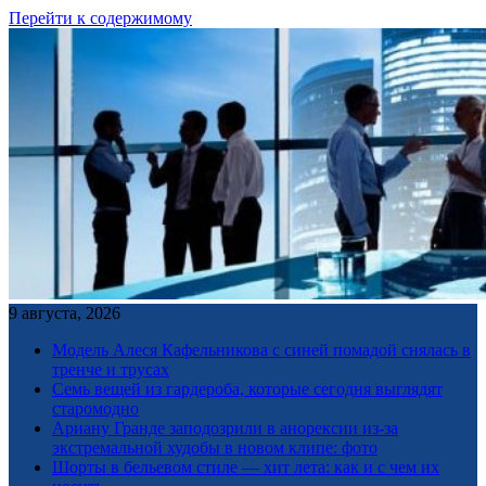
Перейти к содержимому
9 августа, 2026
Модель Алеся Кафельникова с синей помадой снялась в
тренче и трусах
Семь вещей из гардероба, которые сегодня выглядят
старомодно
Ариану Гранде заподозрили в анорексии из-за
экстремальной худобы в новом клипе: фото
Шорты в бельевом стиле — хит лета: как и с чем их