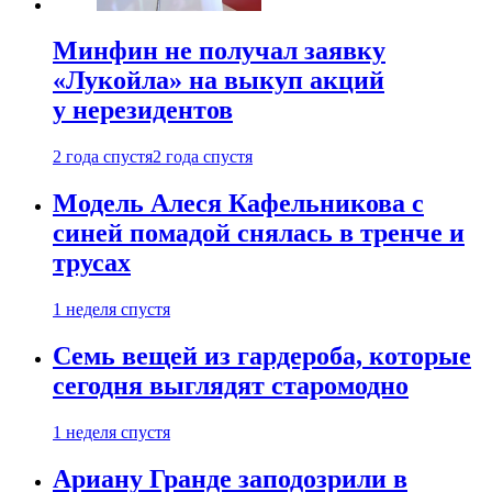
Минфин не получал заявку
«Лукойла» на выкуп акций
у нерезидентов
2 года спустя
2 года спустя
Модель Алеся Кафельникова с
синей помадой снялась в тренче и
трусах
1 неделя спустя
Семь вещей из гардероба, которые
сегодня выглядят старомодно
1 неделя спустя
Ариану Гранде заподозрили в