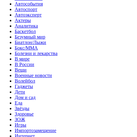
Автособытия
Автоспорт
Автоэксперт
Актеры
Аналитика
Баскетбол
Безумный мир
Биатлон/Лыжи
Бокс/MMA
Болезни и лекарства
В мире
В России
Вещи
Военные новости
Волейбол
Гаджеты
Дети
Дом и сад
Еда
Звёзды
Здоровье
ЗОЖ
Игры
Импортозамещение
Интернет