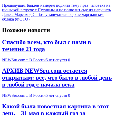
Предыдущая:
Байден намерен поднять тему прав человека на
июньской встрече с Путиным и не позволит ему их нарушать
Далее:
Марсоход Curiosity запечатлел редкие марсианские
облака (ФОТО)
Похожие новости
Спасибо всем, кто был с нами в
течение 21 года
NEWSru.com :: В России
5 лет спустя
0
АРХИВ NEWSru.com остается
открытым: все, что было в любой день
в любой год с начала века
NEWSru.com :: В России
5 лет спустя
0
Какой была новостная картина в этот
день – 31 мая в каждый год за