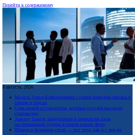
Перейти к содержимому
8 августа, 2026
Модель Алеся Кафельникова с синей помадой снялась в
тренче и трусах
Семь вещей из гардероба, которые сегодня выглядят
старомодно
Ариану Гранде заподозрили в анорексии из-за
экстремальной худобы в новом клипе: фото
Шорты в бельевом стиле — хит лета: как и с чем их