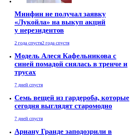
Минфин не получал заявку
«Лукойла» на выкуп акций
у нерезидентов
2 года спустя
2 года спустя
Модель Алеся Кафельникова с
синей помадой снялась в тренче и
трусах
7 дней спустя
Семь вещей из гардероба, которые
сегодня выглядят старомодно
7 дней спустя
Ариану Гранде заподозрили в