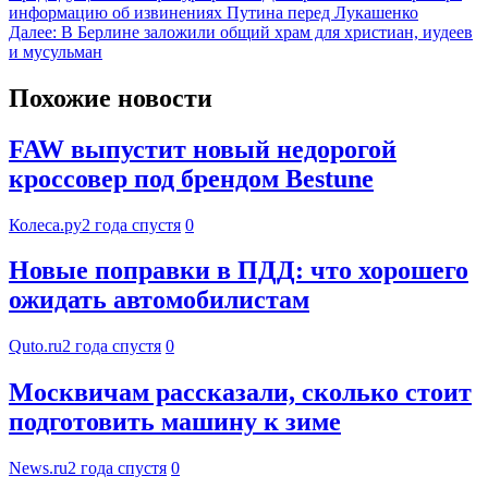
информацию об извинениях Путина перед Лукашенко
Далее:
В Берлине заложили общий храм для христиан, иудеев
и мусульман
Похожие новости
FAW выпустит новый недорогой
кроссовер под брендом Bestune
Колеса.ру
2 года спустя
0
Новые поправки в ПДД: что хорошего
ожидать автомобилистам
Quto.ru
2 года спустя
0
Москвичам рассказали, сколько стоит
подготовить машину к зиме
News.ru
2 года спустя
0