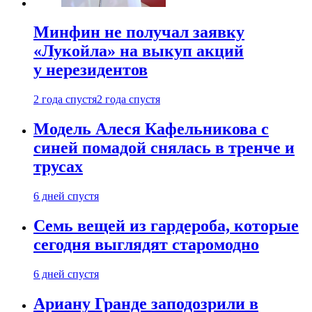
Минфин не получал заявку
«Лукойла» на выкуп акций
у нерезидентов
2 года спустя
2 года спустя
Модель Алеся Кафельникова с
синей помадой снялась в тренче и
трусах
6 дней спустя
Семь вещей из гардероба, которые
сегодня выглядят старомодно
6 дней спустя
Ариану Гранде заподозрили в