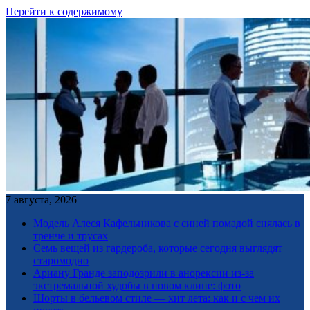
Перейти к содержимому
7 августа, 2026
Модель Алеся Кафельникова с синей помадой снялась в
тренче и трусах
Семь вещей из гардероба, которые сегодня выглядят
старомодно
Ариану Гранде заподозрили в анорексии из-за
экстремальной худобы в новом клипе: фото
Шорты в бельевом стиле — хит лета: как и с чем их