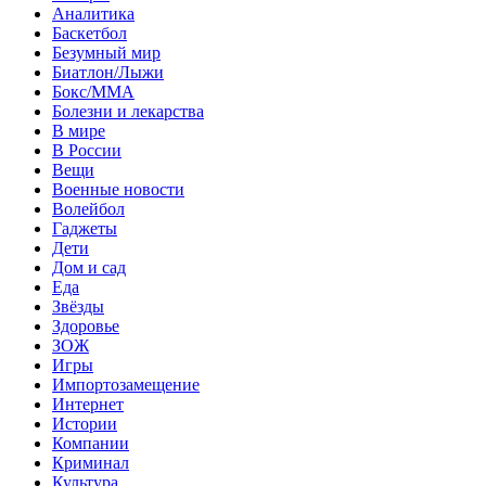
Аналитика
Баскетбол
Безумный мир
Биатлон/Лыжи
Бокс/MMA
Болезни и лекарства
В мире
В России
Вещи
Военные новости
Волейбол
Гаджеты
Дети
Дом и сад
Еда
Звёзды
Здоровье
ЗОЖ
Игры
Импортозамещение
Интернет
Истории
Компании
Криминал
Культура