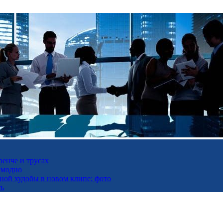
ренче и трусах
омодно
ьной худобы в новом клипе: фото
ть