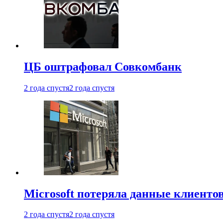
ЦБ оштрафовал Совкомбанк
2 года спустя
2 года спустя
Microsoft потеряла данные клиенто
2 года спустя
2 года спустя