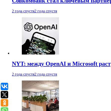
Совкомбанк стал ключевым партне
2 года спустя
2 года спустя
NYT: между OpenAI и Microsoft рас
2 года спустя
2 года спустя