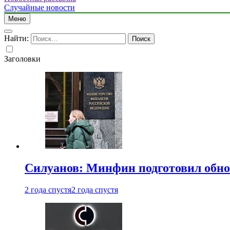
Случайные новости
Меню
Найти:
Заголовки
Силуанов: Минфин подготовил обн
2 года спустя
2 года спустя