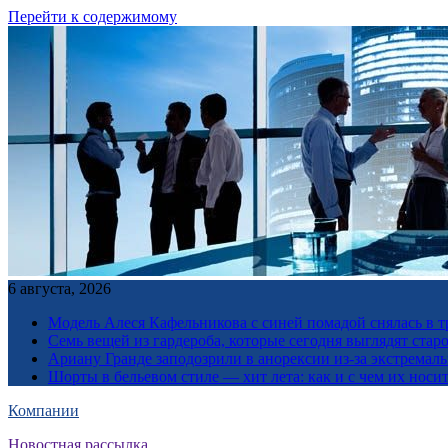
Перейти к содержимому
6 августа, 2026
Модель Алеся Кафельникова с синей помадой снялась в т
Семь вещей из гардероба, которые сегодня выглядят стар
Ариану Гранде заподозрили в анорексии из-за экстремал
Шорты в бельевом стиле — хит лета: как и с чем их носи
Компании
Новостная рассылка