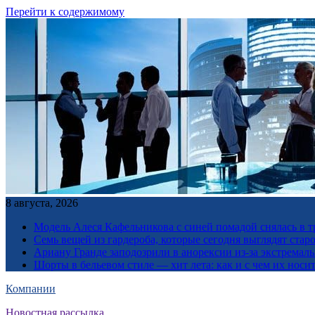
Перейти к содержимому
8 августа, 2026
Модель Алеся Кафельникова с синей помадой снялась в т
Семь вещей из гардероба, которые сегодня выглядят стар
Ариану Гранде заподозрили в анорексии из-за экстремал
Шорты в бельевом стиле — хит лета: как и с чем их носи
Компании
Новостная рассылка