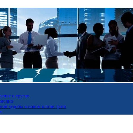
ренче и трусах
омодно
ьной худобы в новом клипе: фото
ть