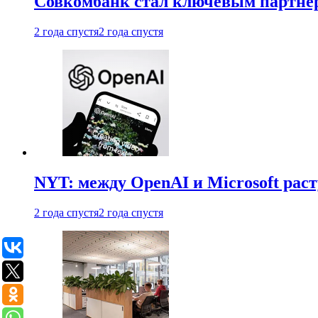
Совкомбанк стал ключевым партне
2 года спустя
2 года спустя
NYT: между OpenAI и Microsoft рас
2 года спустя
2 года спустя