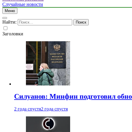
Случайные новости
Меню
Найти:
Заголовки
Силуанов: Минфин подготовил обн
2 года спустя
2 года спустя