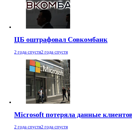
ЦБ оштрафовал Совкомбанк
2 года спустя
2 года спустя
Microsoft потеряла данные клиенто
2 года спустя
2 года спустя