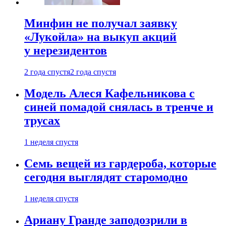
Минфин не получал заявку
«Лукойла» на выкуп акций
у нерезидентов
2 года спустя
2 года спустя
Модель Алеся Кафельникова с
синей помадой снялась в тренче и
трусах
1 неделя спустя
Семь вещей из гардероба, которые
сегодня выглядят старомодно
1 неделя спустя
Ариану Гранде заподозрили в