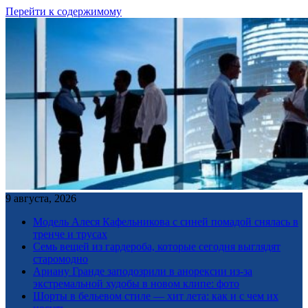
Перейти к содержимому
9 августа, 2026
Модель Алеся Кафельникова с синей помадой снялась в
тренче и трусах
Семь вещей из гардероба, которые сегодня выглядят
старомодно
Ариану Гранде заподозрили в анорексии из-за
экстремальной худобы в новом клипе: фото
Шорты в бельевом стиле — хит лета: как и с чем их