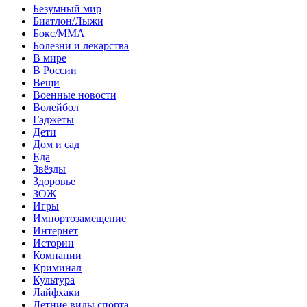
Безумный мир
Биатлон/Лыжи
Бокс/MMA
Болезни и лекарства
В мире
В России
Вещи
Военные новости
Волейбол
Гаджеты
Дети
Дом и сад
Еда
Звёзды
Здоровье
ЗОЖ
Игры
Импортозамещение
Интернет
Истории
Компании
Криминал
Культура
Лайфхаки
Летние виды спорта