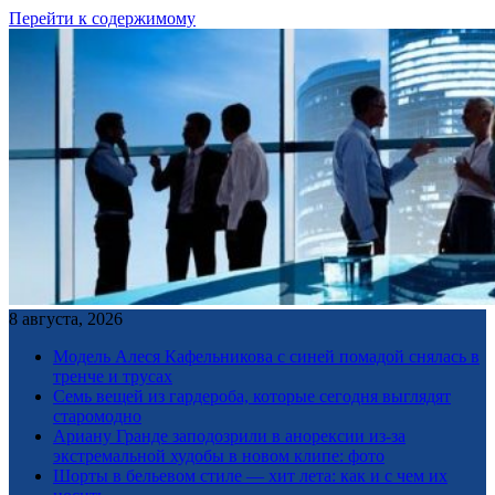
Перейти к содержимому
8 августа, 2026
Модель Алеся Кафельникова с синей помадой снялась в
тренче и трусах
Семь вещей из гардероба, которые сегодня выглядят
старомодно
Ариану Гранде заподозрили в анорексии из-за
экстремальной худобы в новом клипе: фото
Шорты в бельевом стиле — хит лета: как и с чем их