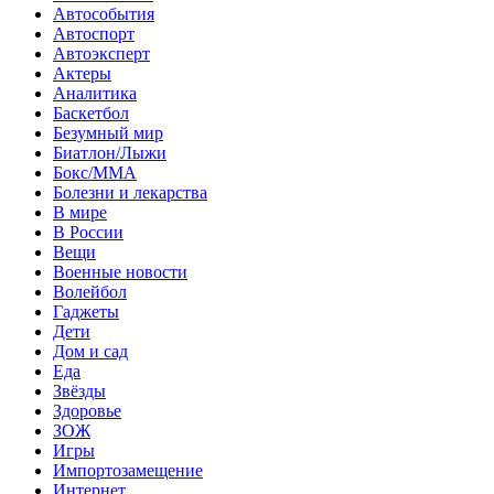
Автособытия
Автоспорт
Автоэксперт
Актеры
Аналитика
Баскетбол
Безумный мир
Биатлон/Лыжи
Бокс/MMA
Болезни и лекарства
В мире
В России
Вещи
Военные новости
Волейбол
Гаджеты
Дети
Дом и сад
Еда
Звёзды
Здоровье
ЗОЖ
Игры
Импортозамещение
Интернет