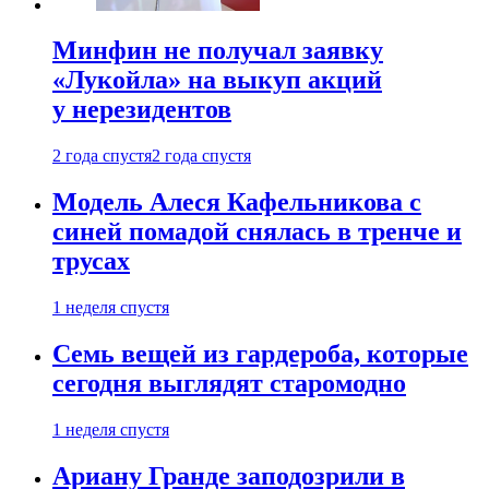
Минфин не получал заявку
«Лукойла» на выкуп акций
у нерезидентов
2 года спустя
2 года спустя
Модель Алеся Кафельникова с
синей помадой снялась в тренче и
трусах
1 неделя спустя
Семь вещей из гардероба, которые
сегодня выглядят старомодно
1 неделя спустя
Ариану Гранде заподозрили в