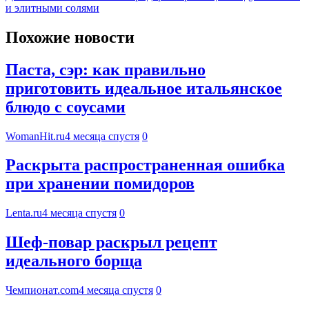
и элитными солями
Похожие новости
Паста, сэр: как правильно
приготовить идеальное итальянское
блюдо с соусами
WomanHit.ru
4 месяца спустя
0
Раскрыта распространенная ошибка
при хранении помидоров
Lenta.ru
4 месяца спустя
0
Шеф-повар раскрыл рецепт
идеального борща
Чемпионат.com
4 месяца спустя
0