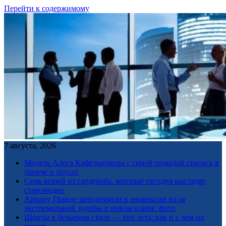
Перейти к содержимому
7 августа, 2026
Модель Алеся Кафельникова с синей помадой снялась в
тренче и трусах
Семь вещей из гардероба, которые сегодня выглядят
старомодно
Ариану Гранде заподозрили в анорексии из-за
экстремальной худобы в новом клипе: фото
Шорты в бельевом стиле — хит лета: как и с чем их