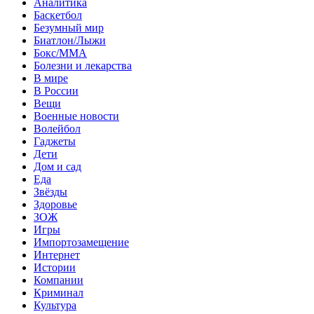
Аналитика
Баскетбол
Безумный мир
Биатлон/Лыжи
Бокс/MMA
Болезни и лекарства
В мире
В России
Вещи
Военные новости
Волейбол
Гаджеты
Дети
Дом и сад
Еда
Звёзды
Здоровье
ЗОЖ
Игры
Импортозамещение
Интернет
Истории
Компании
Криминал
Культура