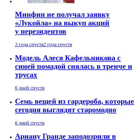
Минфин не получал заявку
«Лукойла» на выкуп акций
у нерезидентов
2 года спустя
2 года спустя
Модель Алеся Кафельникова с
синей помадой снялась в тренче и
трусах
6 дней спустя
Семь вещей из гардероба, которые
сегодня выглядят старомодно
6 дней спустя
Ариану Гранде заподозрили в