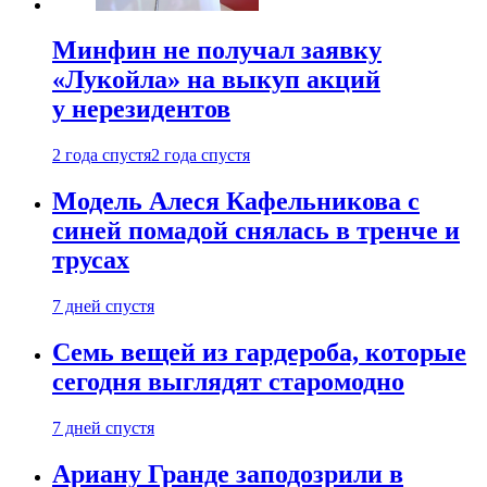
Минфин не получал заявку
«Лукойла» на выкуп акций
у нерезидентов
2 года спустя
2 года спустя
Модель Алеся Кафельникова с
синей помадой снялась в тренче и
трусах
7 дней спустя
Семь вещей из гардероба, которые
сегодня выглядят старомодно
7 дней спустя
Ариану Гранде заподозрили в