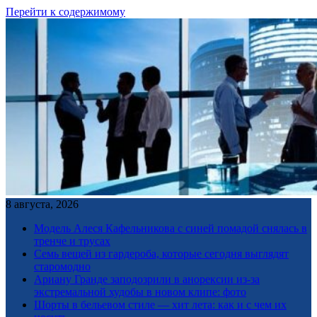
Перейти к содержимому
8 августа, 2026
Модель Алеся Кафельникова с синей помадой снялась в
тренче и трусах
Семь вещей из гардероба, которые сегодня выглядят
старомодно
Ариану Гранде заподозрили в анорексии из-за
экстремальной худобы в новом клипе: фото
Шорты в бельевом стиле — хит лета: как и с чем их