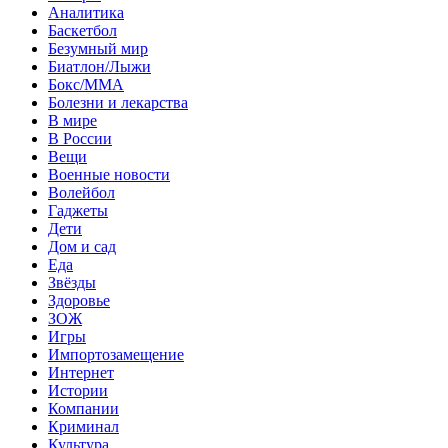
Аналитика
Баскетбол
Безумный мир
Биатлон/Лыжи
Бокс/MMA
Болезни и лекарства
В мире
В России
Вещи
Военные новости
Волейбол
Гаджеты
Дети
Дом и сад
Еда
Звёзды
Здоровье
ЗОЖ
Игры
Импортозамещение
Интернет
Истории
Компании
Криминал
Культура