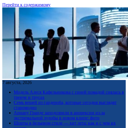
Перейти к содержимому
7 августа, 2026
Модель Алеся Кафельникова с синей помадой снялась в
тренче и трусах
Семь вещей из гардероба, которые сегодня выглядят
старомодно
Ариану Гранде заподозрили в анорексии из-за
экстремальной худобы в новом клипе: фото
Шорты в бельевом стиле — хит лета: как и с чем их