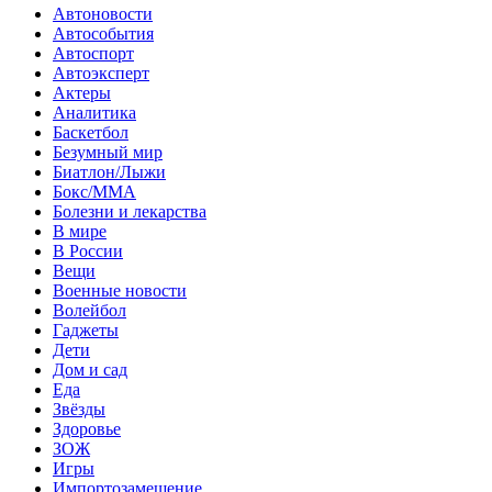
Автоновости
Автособытия
Автоспорт
Автоэксперт
Актеры
Аналитика
Баскетбол
Безумный мир
Биатлон/Лыжи
Бокс/MMA
Болезни и лекарства
В мире
В России
Вещи
Военные новости
Волейбол
Гаджеты
Дети
Дом и сад
Еда
Звёзды
Здоровье
ЗОЖ
Игры
Импортозамещение