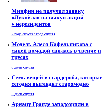
Минфин не получал заявку
«Лукойла» на выкуп акций
у нерезидентов
2 года спустя
2 года спустя
Модель Алеся Кафельникова с
синей помадой снялась в тренче и
трусах
6 дней спустя
Семь вещей из гардероба, которые
сегодня выглядят старомодно
6 дней спустя
Ариану Гранде заподозрили в