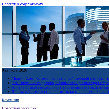
Перейти к содержимому
8 августа, 2026
Модель Алеся Кафельникова с синей помадой снялась в т
Семь вещей из гардероба, которые сегодня выглядят стар
Ариану Гранде заподозрили в анорексии из-за экстремал
Шорты в бельевом стиле — хит лета: как и с чем их носи
Компании
Новостная рассылка