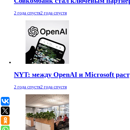
Совкомбанк стал ключевым партне
2 года спустя
2 года спустя
NYT: между OpenAI и Microsoft рас
2 года спустя
2 года спустя