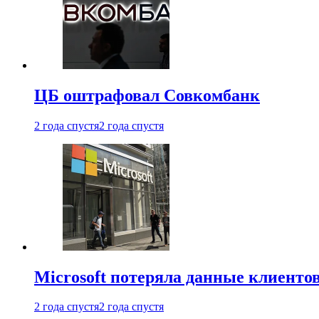
ЦБ оштрафовал Совкомбанк
2 года спустя
2 года спустя
Microsoft потеряла данные клиенто
2 года спустя
2 года спустя