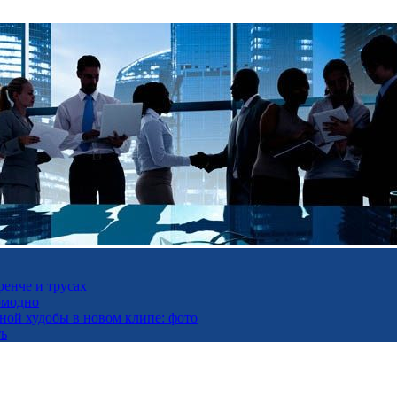
ренче и трусах
омодно
ьной худобы в новом клипе: фото
ть