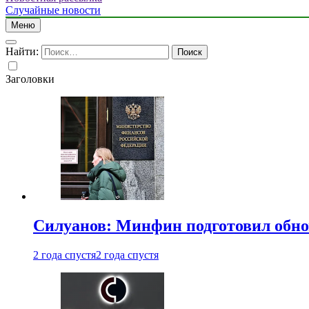
Случайные новости
Меню
Найти:
Заголовки
Силуанов: Минфин подготовил обн
2 года спустя
2 года спустя