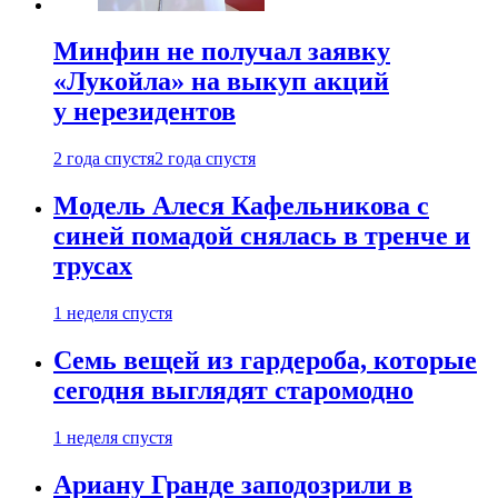
Минфин не получал заявку
«Лукойла» на выкуп акций
у нерезидентов
2 года спустя
2 года спустя
Модель Алеся Кафельникова с
синей помадой снялась в тренче и
трусах
1 неделя спустя
Семь вещей из гардероба, которые
сегодня выглядят старомодно
1 неделя спустя
Ариану Гранде заподозрили в