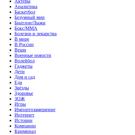
Актеры
Аналитика
Баскетбол
Безумный мир
Биатлон/Лыжи
Бокс/MMA
Болезни и лекарства
В мире
В России
Вещи
Военные новости
Волейбол
Гаджеты
Дети
Дом и сад
Еда
Звёзды
Здоровье
ЗОЖ
Игры
Импортозамещение
Интернет
Истории
Компании
Криминал