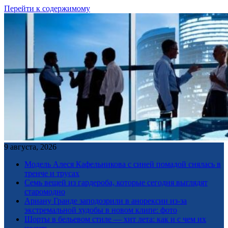
Перейти к содержимому
9 августа, 2026
Модель Алеся Кафельникова с синей помадой снялась в
тренче и трусах
Семь вещей из гардероба, которые сегодня выглядят
старомодно
Ариану Гранде заподозрили в анорексии из-за
экстремальной худобы в новом клипе: фото
Шорты в бельевом стиле — хит лета: как и с чем их