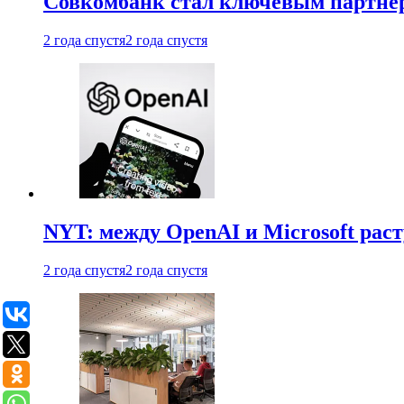
Совкомбанк стал ключевым партне
2 года спустя
2 года спустя
NYT: между OpenAI и Microsoft рас
2 года спустя
2 года спустя