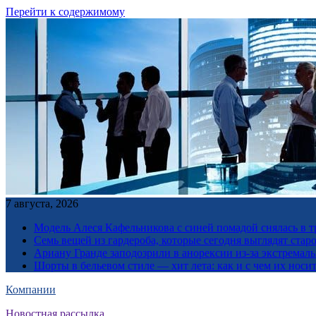
Перейти к содержимому
7 августа, 2026
Модель Алеся Кафельникова с синей помадой снялась в т
Семь вещей из гардероба, которые сегодня выглядят стар
Ариану Гранде заподозрили в анорексии из-за экстремал
Шорты в бельевом стиле — хит лета: как и с чем их носи
Компании
Новостная рассылка