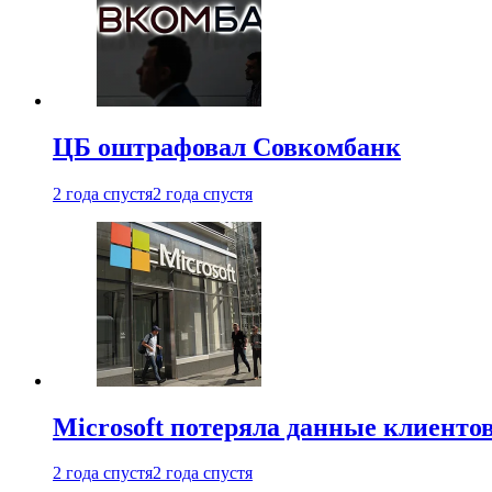
ЦБ оштрафовал Совкомбанк
2 года спустя
2 года спустя
Microsoft потеряла данные клиенто
2 года спустя
2 года спустя