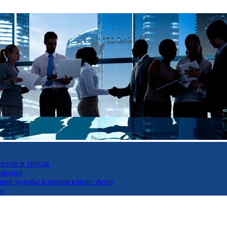
ренче и трусах
омодно
ьной худобы в новом клипе: фото
ть