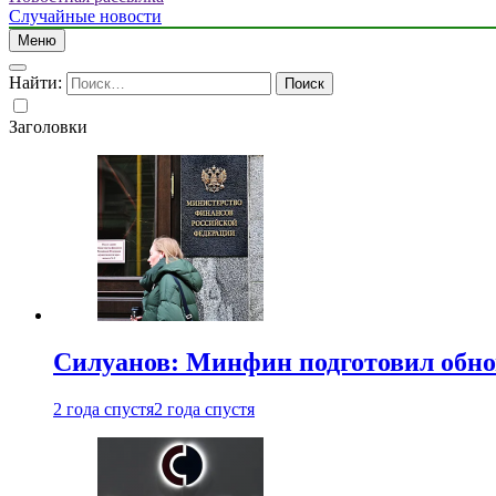
Случайные новости
Меню
Найти:
Заголовки
Силуанов: Минфин подготовил обн
2 года спустя
2 года спустя