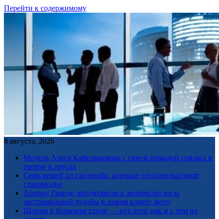
Перейти к содержимому
8 августа, 2026
Модель Алеся Кафельникова с синей помадой снялась в
тренче и трусах
Семь вещей из гардероба, которые сегодня выглядят
старомодно
Ариану Гранде заподозрили в анорексии из-за
экстремальной худобы в новом клипе: фото
Шорты в бельевом стиле — хит лета: как и с чем их