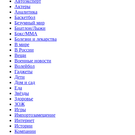
Автоэксперт
Актеры
Аналитика
Баскетбол
Безумный мир
Биатлон/Лыжи
Бокс/MMA
Болезни и лекарства
В мире
В России
Вещи
Военные новости
Волейбол
Гаджеты
Дети
Дом и сад
Еда
Звёзды
Здоровье
ЗОЖ
Игры
Импортозамещение
Интернет
Истории
Компании