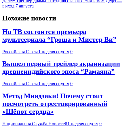
Далее:
Трейлер драмы «Поздняя слава» с Уиллемом Дефо —
выход 7 августа
Похожие новости
На ТВ состоится премьера
мультсериала “Гроша и Мистер Ви”
Российская Газета
1 неделя спустя
0
Вышел первый трейлер экранизации
древнеиндийского эпоса “Рамаяна”
Российская Газета
1 неделя спустя
0
Метод Миядзаки! Почему стоит
посмотреть отреставрированный
«Шёпот сердца»
Национальная Служба Новостей
1 неделя спустя
0