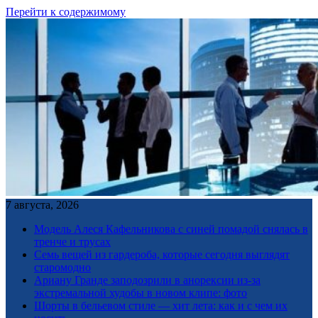
Перейти к содержимому
7 августа, 2026
Модель Алеся Кафельникова с синей помадой снялась в
тренче и трусах
Семь вещей из гардероба, которые сегодня выглядят
старомодно
Ариану Гранде заподозрили в анорексии из-за
экстремальной худобы в новом клипе: фото
Шорты в бельевом стиле — хит лета: как и с чем их