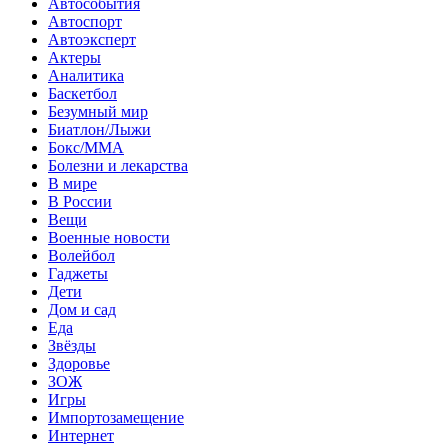
Автособытия
Автоспорт
Автоэксперт
Актеры
Аналитика
Баскетбол
Безумный мир
Биатлон/Лыжи
Бокс/MMA
Болезни и лекарства
В мире
В России
Вещи
Военные новости
Волейбол
Гаджеты
Дети
Дом и сад
Еда
Звёзды
Здоровье
ЗОЖ
Игры
Импортозамещение
Интернет