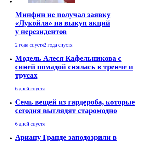
Минфин не получал заявку
«Лукойла» на выкуп акций
у нерезидентов
2 года спустя
2 года спустя
Модель Алеся Кафельникова с
синей помадой снялась в тренче и
трусах
6 дней спустя
Семь вещей из гардероба, которые
сегодня выглядят старомодно
6 дней спустя
Ариану Гранде заподозрили в