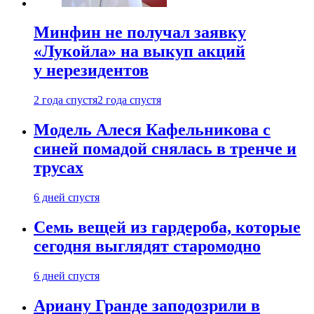
Минфин не получал заявку
«Лукойла» на выкуп акций
у нерезидентов
2 года спустя
2 года спустя
Модель Алеся Кафельникова с
синей помадой снялась в тренче и
трусах
6 дней спустя
Семь вещей из гардероба, которые
сегодня выглядят старомодно
6 дней спустя
Ариану Гранде заподозрили в