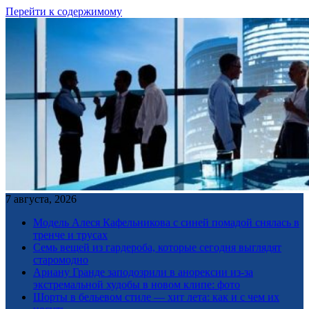
Перейти к содержимому
7 августа, 2026
Модель Алеся Кафельникова с синей помадой снялась в
тренче и трусах
Семь вещей из гардероба, которые сегодня выглядят
старомодно
Ариану Гранде заподозрили в анорексии из-за
экстремальной худобы в новом клипе: фото
Шорты в бельевом стиле — хит лета: как и с чем их