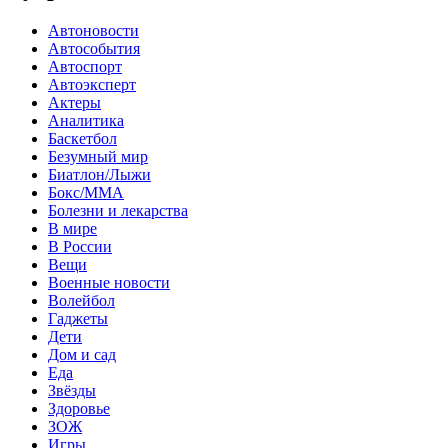
Автоновости
Автособытия
Автоспорт
Автоэксперт
Актеры
Аналитика
Баскетбол
Безумный мир
Биатлон/Лыжи
Бокс/MMA
Болезни и лекарства
В мире
В России
Вещи
Военные новости
Волейбол
Гаджеты
Дети
Дом и сад
Еда
Звёзды
Здоровье
ЗОЖ
Игры