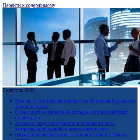
Перейти к содержимому
7 августа, 2026
Модель Алеся Кафельникова с синей помадой снялась в
тренче и трусах
Семь вещей из гардероба, которые сегодня выглядят
старомодно
Ариану Гранде заподозрили в анорексии из-за
экстремальной худобы в новом клипе: фото
Шорты в бельевом стиле — хит лета: как и с чем их