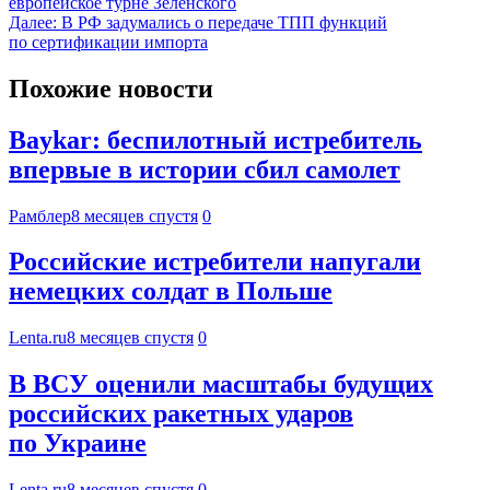
европейское турне Зеленского
Далее:
В РФ задумались о передаче ТПП функций
по сертификации импорта
Похожие новости
Baykar: беспилотный истребитель
впервые в истории сбил самолет
Рамблер
8 месяцев спустя
0
Российские истребители напугали
немецких солдат в Польше
Lenta.ru
8 месяцев спустя
0
В ВСУ оценили масштабы будущих
российских ракетных ударов
по Украине
Lenta.ru
8 месяцев спустя
0