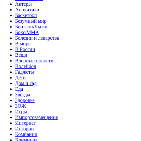
Актеры
Аналитика
Баскетбол
Безумный мир
Биатлон/Лыжи
Бокс/MMA
Болезни и лекарства
В мире
В России
Вещи
Военные новости
Волейбол
Гаджеты
Дети
Дом и сад
Еда
Звёзды
Здоровье
ЗОЖ
Игры
Импортозамещение
Интернет
Истории
Компании
Криминал