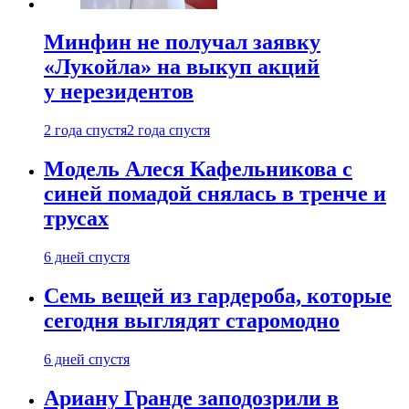
Минфин не получал заявку
«Лукойла» на выкуп акций
у нерезидентов
2 года спустя
2 года спустя
Модель Алеся Кафельникова с
синей помадой снялась в тренче и
трусах
6 дней спустя
Семь вещей из гардероба, которые
сегодня выглядят старомодно
6 дней спустя
Ариану Гранде заподозрили в