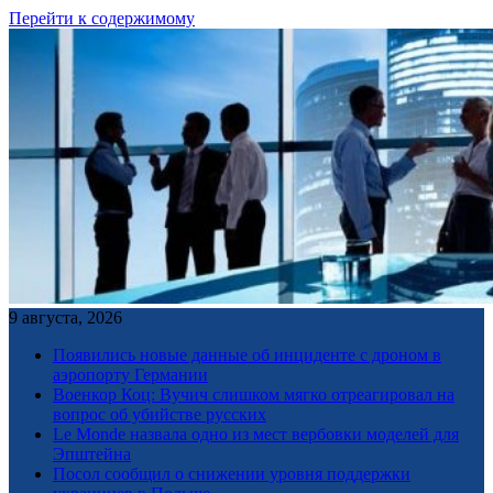
Перейти к содержимому
9 августа, 2026
Появились новые данные об инциденте с дроном в
аэропорту Германии
Военкор Коц: Вучич слишком мягко отреагировал на
вопрос об убийстве русских
Le Monde назвала одно из мест вербовки моделей для
Эпштейна
Посол сообщил о снижении уровня поддержки