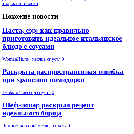
творожной пасхи
Похожие новости
Паста, сэр: как правильно
приготовить идеальное итальянское
блюдо с соусами
WomanHit.ru
4 месяца спустя
0
Раскрыта распространенная ошибка
при хранении помидоров
Lenta.ru
4 месяца спустя
0
Шеф-повар раскрыл рецепт
идеального борща
Чемпионат.com
4 месяца спустя
0