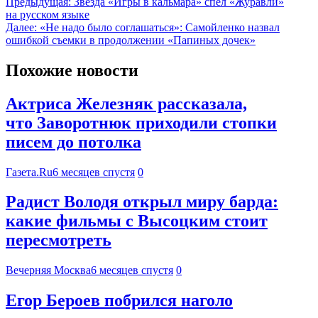
Предыдущая:
Звезда «Игры в кальмара» спел «Журавли»
на русском языке
Далее:
«Не надо было соглашаться»: Самойленко назвал
ошибкой съемки в продолжении «Папиных дочек»
Похожие новости
Актриса Железняк рассказала,
что Заворотнюк приходили стопки
писем до потолка
Газета.Ru
6 месяцев спустя
0
Радист Володя открыл миру барда:
какие фильмы с Высоцким стоит
пересмотреть
Вечерняя Москва
6 месяцев спустя
0
Егор Бероев побрился наголо