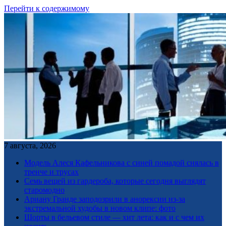
Перейти к содержимому
7 августа, 2026
Модель Алеся Кафельникова с синей помадой снялась в
тренче и трусах
Семь вещей из гардероба, которые сегодня выглядят
старомодно
Ариану Гранде заподозрили в анорексии из-за
экстремальной худобы в новом клипе: фото
Шорты в бельевом стиле — хит лета: как и с чем их