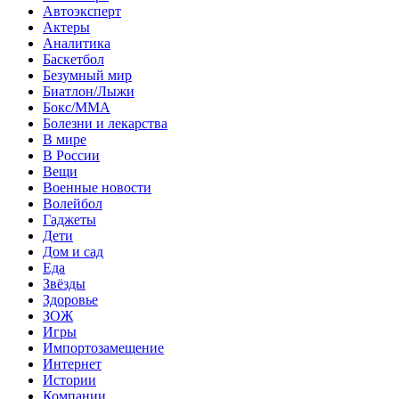
Автоэксперт
Актеры
Аналитика
Баскетбол
Безумный мир
Биатлон/Лыжи
Бокс/MMA
Болезни и лекарства
В мире
В России
Вещи
Военные новости
Волейбол
Гаджеты
Дети
Дом и сад
Еда
Звёзды
Здоровье
ЗОЖ
Игры
Импортозамещение
Интернет
Истории
Компании