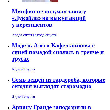
Минфин не получал заявку
«Лукойла» на выкуп акций
у нерезидентов
2 года спустя
2 года спустя
Модель Алеся Кафельникова с
синей помадой снялась в тренче и
трусах
6 дней спустя
Семь вещей из гардероба, которые
сегодня выглядят старомодно
6 дней спустя
Ариану Гранде заподозрили в