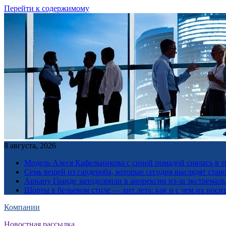
Перейти к содержимому
8 августа, 2026
Модель Алеся Кафельникова с синей помадой снялась в т
Семь вещей из гардероба, которые сегодня выглядят стар
Ариану Гранде заподозрили в анорексии из-за экстремал
Шорты в бельевом стиле — хит лета: как и с чем их носи
Компании
Новостная рассылка