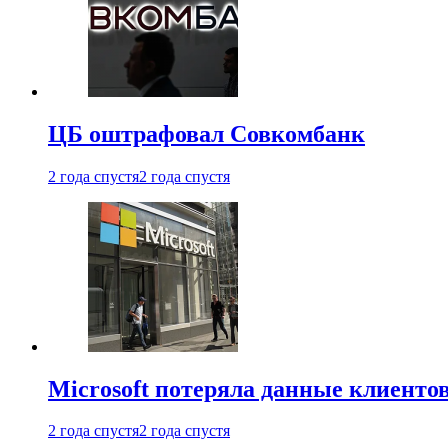
ЦБ оштрафовал Совкомбанк
2 года спустя
2 года спустя
Microsoft потеряла данные клиенто
2 года спустя
2 года спустя