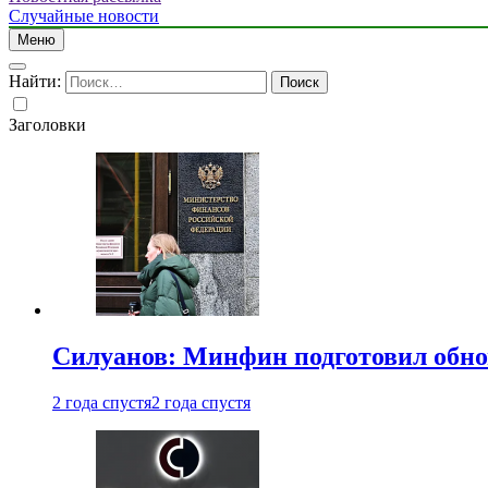
Случайные новости
Меню
Найти:
Заголовки
Силуанов: Минфин подготовил обн
2 года спустя
2 года спустя