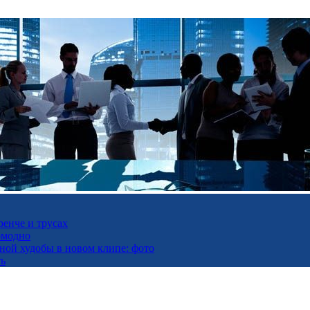
ренче и трусах
омодно
ьной худобы в новом клипе: фото
ть