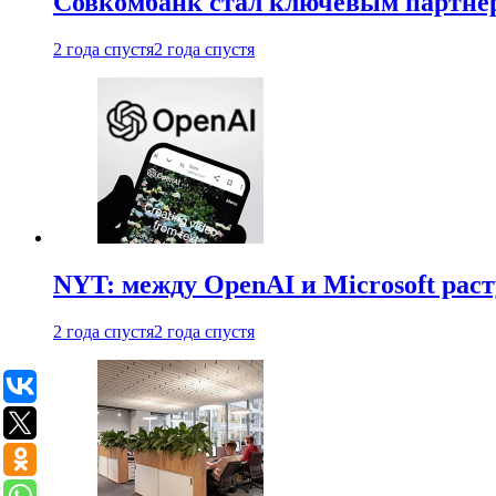
Совкомбанк стал ключевым партне
2 года спустя
2 года спустя
NYT: между OpenAI и Microsoft рас
2 года спустя
2 года спустя