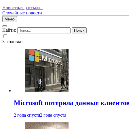
Новостная рассылка
Случайные новости
Меню
Найти:
Заголовки
Microsoft потеряла данные клиенто
2 года спустя
2 года спустя