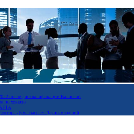
-2022 после дисквалификации Валиевой
а по хоккею
BAFTA
о Доктора Дума сыграет Дауни-младший