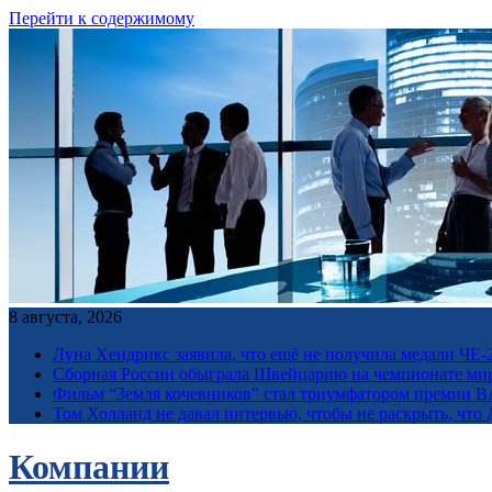
Перейти к содержимому
8 августа, 2026
Луна Хендрикс заявила, что ещё не получила медали ЧЕ
Сборная России обыграла Швейцарию на чемпионате мир
Фильм “Земля кочевников” стал триумфатором премии 
Том Холланд не давал интервью, чтобы не раскрыть, чт
Компании