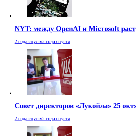
NYT: между OpenAI и Microsoft рас
2 года спустя
2 года спустя
Совет директоров «Лукойла» 25 октя
2 года спустя
2 года спустя