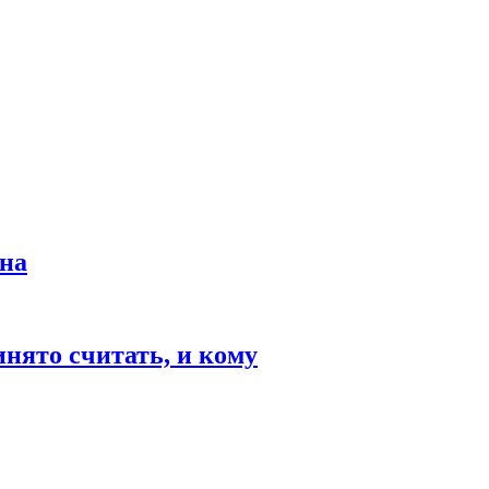
ина
инято считать, и кому