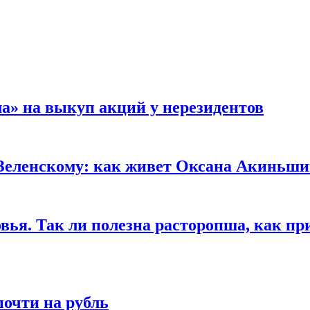
а» на выкуп акций у нерезидентов
 Зеленскому: как живет Оксана Акиньш
вья. Так ли полезна расторопша, как пр
очти на рубль