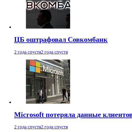
ЦБ оштрафовал Совкомбанк
2 года спустя
2 года спустя
Microsoft потеряла данные клиенто
2 года спустя
2 года спустя