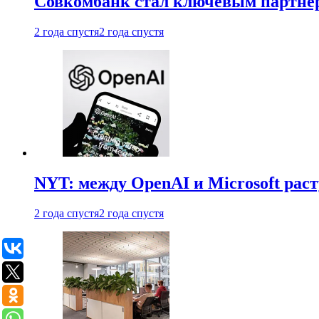
Совкомбанк стал ключевым партне
2 года спустя
2 года спустя
NYT: между OpenAI и Microsoft рас
2 года спустя
2 года спустя