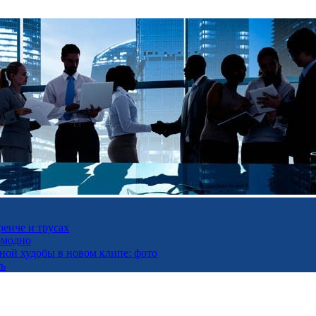
ренче и трусах
омодно
ьной худобы в новом клипе: фото
ть