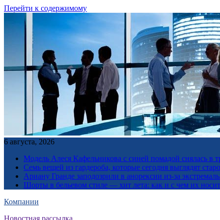
Перейти к содержимому
6 августа, 2026
Модель Алеся Кафельникова с синей помадой снялась в т
Семь вещей из гардероба, которые сегодня выглядят стар
Ариану Гранде заподозрили в анорексии из-за экстремал
Шорты в бельевом стиле — хит лета: как и с чем их носи
Компании
Новостная рассылка