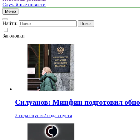
Случайные новости
Меню
Найти:
Заголовки
Силуанов: Минфин подготовил обн
2 года спустя
2 года спустя