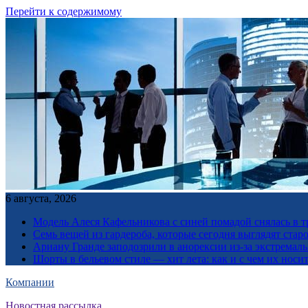
Перейти к содержимому
6 августа, 2026
Модель Алеся Кафельникова с синей помадой снялась в т
Семь вещей из гардероба, которые сегодня выглядят стар
Ариану Гранде заподозрили в анорексии из-за экстремал
Шорты в бельевом стиле — хит лета: как и с чем их носи
Компании
Новостная рассылка