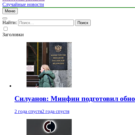
Случайные новости
Меню
Найти:
Заголовки
Силуанов: Минфин подготовил обн
2 года спустя
2 года спустя