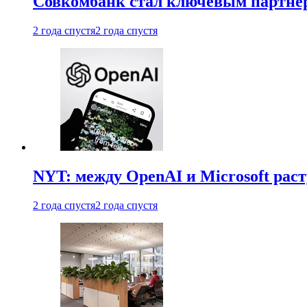
Совкомбанк стал ключевым партне
2 года спустя
2 года спустя
NYT: между OpenAI и Microsoft рас
2 года спустя
2 года спустя