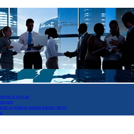
ренче и трусах
омодно
ьной худобы в новом клипе: фото
ть