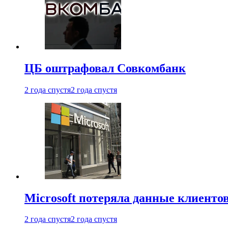
ЦБ оштрафовал Совкомбанк
2 года спустя
2 года спустя
Microsoft потеряла данные клиенто
2 года спустя
2 года спустя