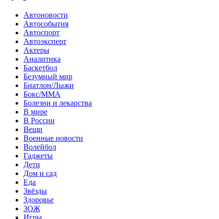
Автоновости
Автособытия
Автоспорт
Автоэксперт
Актеры
Аналитика
Баскетбол
Безумный мир
Биатлон/Лыжи
Бокс/MMA
Болезни и лекарства
В мире
В России
Вещи
Военные новости
Волейбол
Гаджеты
Дети
Дом и сад
Еда
Звёзды
Здоровье
ЗОЖ
Игры