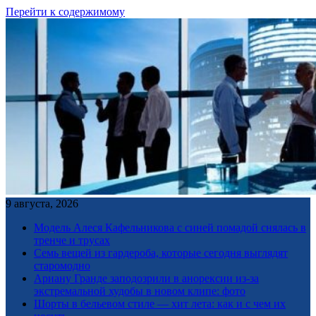
Перейти к содержимому
9 августа, 2026
Модель Алеся Кафельникова с синей помадой снялась в
тренче и трусах
Семь вещей из гардероба, которые сегодня выглядят
старомодно
Ариану Гранде заподозрили в анорексии из-за
экстремальной худобы в новом клипе: фото
Шорты в бельевом стиле — хит лета: как и с чем их