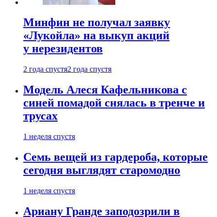
Минфин не получал заявку
«Лукойла» на выкуп акций
у нерезидентов
2 года спустя
2 года спустя
Модель Алеся Кафельникова с
синей помадой снялась в тренче и
трусах
1 неделя спустя
Семь вещей из гардероба, которые
сегодня выглядят старомодно
1 неделя спустя
Ариану Гранде заподозрили в