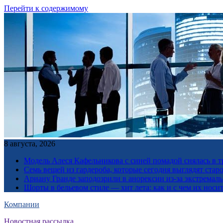
Перейти к содержимому
8 августа, 2026
Модель Алеся Кафельникова с синей помадой снялась в т
Семь вещей из гардероба, которые сегодня выглядят стар
Ариану Гранде заподозрили в анорексии из-за экстремал
Шорты в бельевом стиле — хит лета: как и с чем их носи
Компании
Новостная рассылка