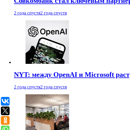
Совкомбанк стал ключевым партне
2 года спустя
2 года спустя
NYT: между OpenAI и Microsoft рас
2 года спустя
2 года спустя