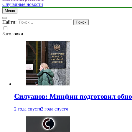
Случайные новости
Меню
Найти:
Заголовки
Силуанов: Минфин подготовил обн
2 года спустя
2 года спустя