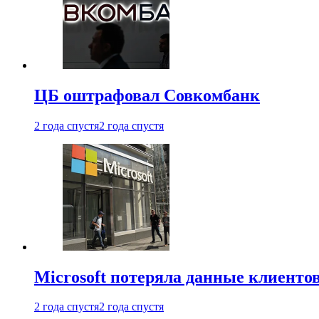
ЦБ оштрафовал Совкомбанк
2 года спустя
2 года спустя
Microsoft потеряла данные клиенто
2 года спустя
2 года спустя