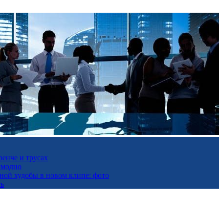
ренче и трусах
омодно
ьной худобы в новом клипе: фото
ть