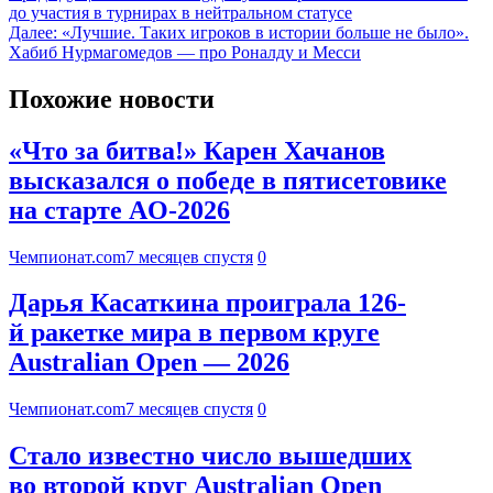
до участия в турнирах в нейтральном статусе
Далее:
«Лучшие. Таких игроков в истории больше не было».
Хабиб Нурмагомедов — про Роналду и Месси
Похожие новости
«Что за битва!» Карен Хачанов
высказался о победе в пятисетовике
на старте AO-2026
Чемпионат.com
7 месяцев спустя
0
Дарья Касаткина проиграла 126-
й ракетке мира в первом круге
Australian Open — 2026
Чемпионат.com
7 месяцев спустя
0
Стало известно число вышедших
во второй круг Australian Open