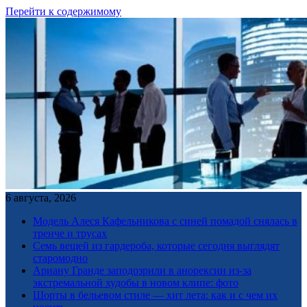
Перейти к содержимому
6 августа, 2026
Модель Алеся Кафельникова с синей помадой снялась в
тренче и трусах
Семь вещей из гардероба, которые сегодня выглядят
старомодно
Ариану Гранде заподозрили в анорексии из-за
экстремальной худобы в новом клипе: фото
Шорты в бельевом стиле — хит лета: как и с чем их