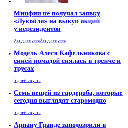
Минфин не получал заявку
«Лукойла» на выкуп акций
у нерезидентов
2 года спустя
2 года спустя
Модель Алеся Кафельникова с
синей помадой снялась в тренче и
трусах
5 дней спустя
Семь вещей из гардероба, которые
сегодня выглядят старомодно
5 дней спустя
Ариану Гранде заподозрили в