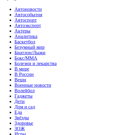
Автоновости
Автособытия
Автоспорт
Автоэксперт
Актеры
Аналитика
Баскетбол
Безумный мир
Биатлон/Лыжи
Бокс/MMA
Болезни и лекарства
В мире
В России
Вещи
Военные новости
Волейбол
Гаджеты
Дети
Дом и сад
Еда
Звёзды
Здоровье
ЗОЖ
Игры