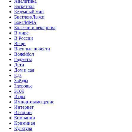
Аналитика
Баскетбол
Безумный мир
Биатлон/Лыжи
Бокс/MMA
Болезни и лекарства
В мире
В России
Вещи
Военные новости
Волейбол
Гаджеты
Дети
Дом и сад
Еда
Звёзды
Здоровье
ЗОЖ
Игры
Импортозамещение
Интернет
Истории
Компании
Криминал
Культура