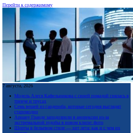
Перейти к содержимому
7 августа, 2026
Модель Алеся Кафельникова с синей помадой снялась в
тренче и трусах
Семь вещей из гардероба, которые сегодня выглядят
старомодно
Ариану Гранде заподозрили в анорексии из-за
экстремальной худобы в новом клипе: фото
Шорты в бельевом стиле — хит лета: как и с чем их