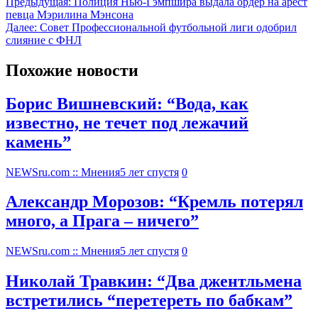
Предыдущая:
Полиция Нью-Гэмпшира выдала ордер на арест
певца Мэрилина Мэнсона
Далее:
Совет Профессиональной футбольной лиги одобрил
слияние с ФНЛ
Похожие новости
Борис Вишневский: “Вода, как
известно, не течет под лежачий
камень”
NEWSru.com :: Мнения
5 лет спустя
0
Александр Морозов: “Кремль потерял
много, а Прага – ничего”
NEWSru.com :: Мнения
5 лет спустя
0
Николай Травкин: “Два джентльмена
встретились “перетереть по бабкам”