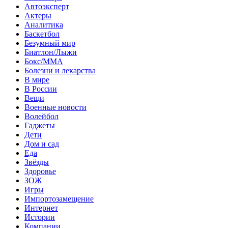
Автоэксперт
Актеры
Аналитика
Баскетбол
Безумный мир
Биатлон/Лыжи
Бокс/MMA
Болезни и лекарства
В мире
В России
Вещи
Военные новости
Волейбол
Гаджеты
Дети
Дом и сад
Еда
Звёзды
Здоровье
ЗОЖ
Игры
Импортозамещение
Интернет
Истории
Компании