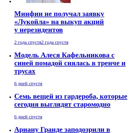
Минфин не получал заявку
«Лукойла» на выкуп акций
у нерезидентов
2 года спустя
2 года спустя
Модель Алеся Кафельникова с
синей помадой снялась в тренче и
трусах
6 дней спустя
Семь вещей из гардероба, которые
сегодня выглядят старомодно
6 дней спустя
Ариану Гранде заподозрили в