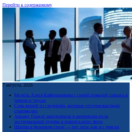
Перейти к содержимому
7 августа, 2026
Модель Алеся Кафельникова с синей помадой снялась в
тренче и трусах
Семь вещей из гардероба, которые сегодня выглядят
старомодно
Ариану Гранде заподозрили в анорексии из-за
экстремальной худобы в новом клипе: фото
Шорты в бельевом стиле — хит лета: как и с чем их