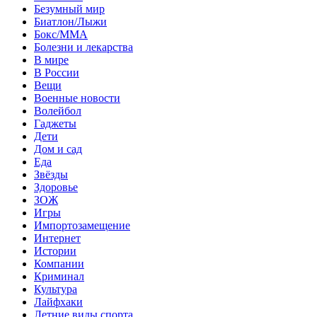
Безумный мир
Биатлон/Лыжи
Бокс/MMA
Болезни и лекарства
В мире
В России
Вещи
Военные новости
Волейбол
Гаджеты
Дети
Дом и сад
Еда
Звёзды
Здоровье
ЗОЖ
Игры
Импортозамещение
Интернет
Истории
Компании
Криминал
Культура
Лайфхаки
Летние виды спорта