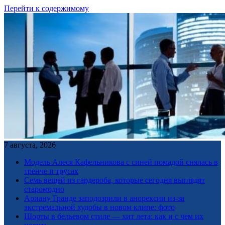
Перейти к содержимому
7 августа, 2026
Модель Алеся Кафельникова с синей помадой снялась в
тренче и трусах
Семь вещей из гардероба, которые сегодня выглядят
старомодно
Ариану Гранде заподозрили в анорексии из-за
экстремальной худобы в новом клипе: фото
Шорты в бельевом стиле — хит лета: как и с чем их