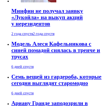
Минфин не получал заявку
«Лукойла» на выкуп акций
у нерезидентов
2 года спустя
2 года спустя
Модель Алеся Кафельникова с
синей помадой снялась в тренче и
трусах
6 дней спустя
Семь вещей из гардероба, которые
сегодня выглядят старомодно
6 дней спустя
Ариану Гранде заподозрили в