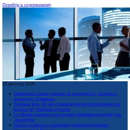
Перейти к содержимому
10 августа, 2026
Появились новые данные об инциденте с дроном в
аэропорту Германии
Военкор Коц: Вучич слишком мягко отреагировал на
вопрос об убийстве русских
Le Monde назвала одно из мест вербовки моделей для
Эпштейна
Посол сообщил о снижении уровня поддержки