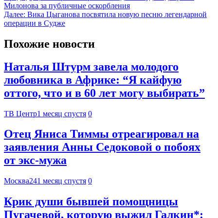
Милонова за публичные оскорбления
Далее:
Вика Цыганова посвятила новую песню легендарной
операции в Судже
Похожие новости
Наталья Штурм завела молодого
любовника в Африке: “Я кайфую
оттого, что и в 60 лет могу выбирать”
ТВ Центр
1 месяц спустя
0
Отец Яниса Тиммы отреагировал на
заявления Анны Седоковой о побоях
от экс-мужа
Москва24
1 месяц спустя
0
Крик души бывшей помощницы
Пугачевой, которую выжил Галкин*: