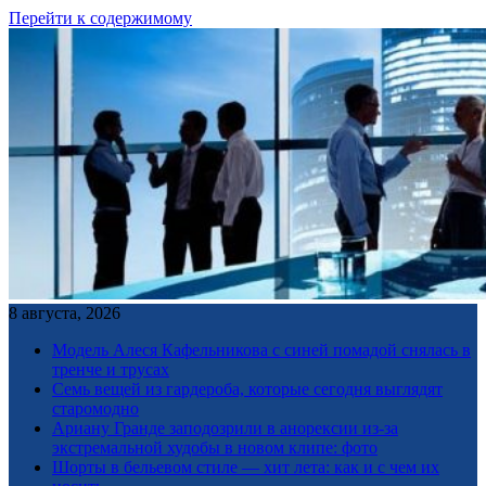
Перейти к содержимому
8 августа, 2026
Модель Алеся Кафельникова с синей помадой снялась в
тренче и трусах
Семь вещей из гардероба, которые сегодня выглядят
старомодно
Ариану Гранде заподозрили в анорексии из-за
экстремальной худобы в новом клипе: фото
Шорты в бельевом стиле — хит лета: как и с чем их