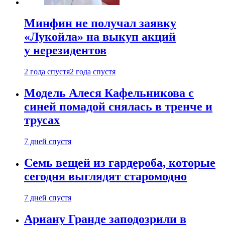
Минфин не получал заявку
«Лукойла» на выкуп акций
у нерезидентов
2 года спустя
2 года спустя
Модель Алеся Кафельникова с
синей помадой снялась в тренче и
трусах
7 дней спустя
Семь вещей из гардероба, которые
сегодня выглядят старомодно
7 дней спустя
Ариану Гранде заподозрили в