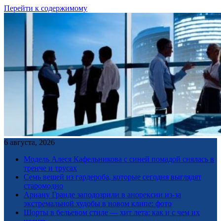
Перейти к содержимому
6 августа, 2026
Модель Алеся Кафельникова с синей помадой снялась в
тренче и трусах
Семь вещей из гардероба, которые сегодня выглядят
старомодно
Ариану Гранде заподозрили в анорексии из-за
экстремальной худобы в новом клипе: фото
Шорты в бельевом стиле — хит лета: как и с чем их