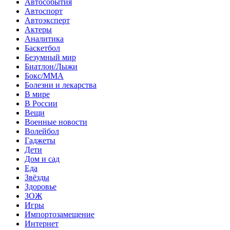
Автособытия
Автоспорт
Автоэксперт
Актеры
Аналитика
Баскетбол
Безумный мир
Биатлон/Лыжи
Бокс/MMA
Болезни и лекарства
В мире
В России
Вещи
Военные новости
Волейбол
Гаджеты
Дети
Дом и сад
Еда
Звёзды
Здоровье
ЗОЖ
Игры
Импортозамещение
Интернет