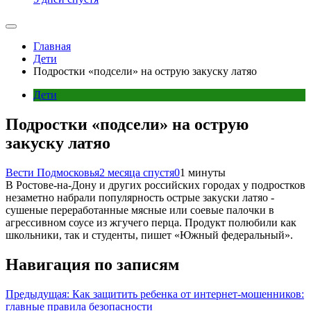
Главная
Дети
Подростки «подсели» на острую закуску латяо
Дети
Подростки «подсели» на острую
закуску латяо
Вести Подмосковья
2 месяца спустя
0
1 минуты
В Ростове-на-Дону и других российских городах у подростков
незаметно набрали популярность острые закуски латяо -
сушеные переработанные мясные или соевые палочки в
агрессивном соусе из жгучего перца. Продукт полюбили как
школьники, так и студенты, пишет «Южный федеральный».
Навигация по записям
Предыдущая:
Как защитить ребенка от интернет-мошенников:
главные правила безопасности