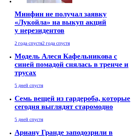
Минфин не получал заявку
«Лукойла» на выкуп акций
у нерезидентов
2 года спустя
2 года спустя
Модель Алеся Кафельникова с
синей помадой снялась в тренче и
трусах
5 дней спустя
Семь вещей из гардероба, которые
сегодня выглядят старомодно
5 дней спустя
Ариану Гранде заподозрили в