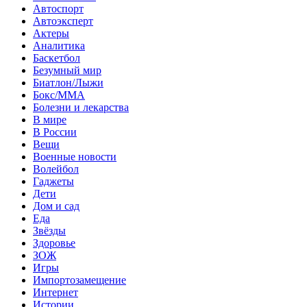
Автоспорт
Автоэксперт
Актеры
Аналитика
Баскетбол
Безумный мир
Биатлон/Лыжи
Бокс/MMA
Болезни и лекарства
В мире
В России
Вещи
Военные новости
Волейбол
Гаджеты
Дети
Дом и сад
Еда
Звёзды
Здоровье
ЗОЖ
Игры
Импортозамещение
Интернет
Истории