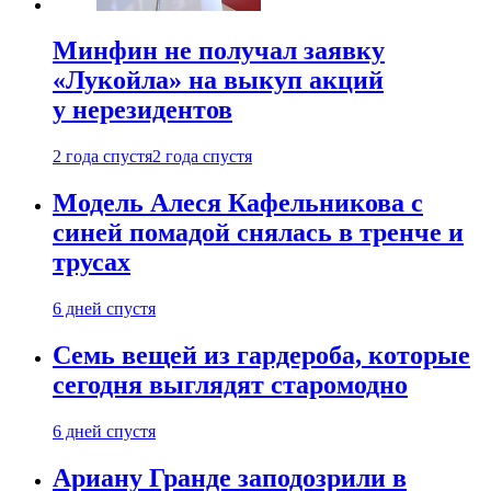
Минфин не получал заявку
«Лукойла» на выкуп акций
у нерезидентов
2 года спустя
2 года спустя
Модель Алеся Кафельникова с
синей помадой снялась в тренче и
трусах
6 дней спустя
Семь вещей из гардероба, которые
сегодня выглядят старомодно
6 дней спустя
Ариану Гранде заподозрили в