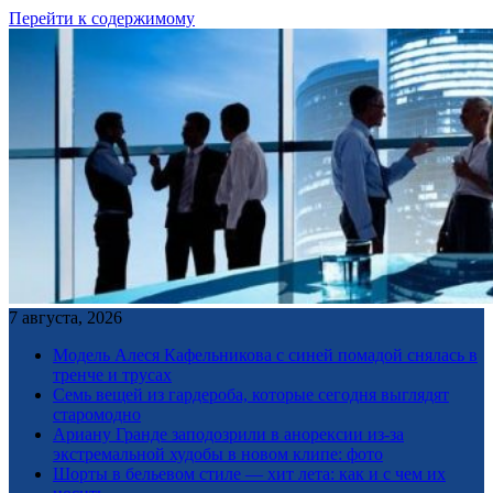
Перейти к содержимому
7 августа, 2026
Модель Алеся Кафельникова с синей помадой снялась в
тренче и трусах
Семь вещей из гардероба, которые сегодня выглядят
старомодно
Ариану Гранде заподозрили в анорексии из-за
экстремальной худобы в новом клипе: фото
Шорты в бельевом стиле — хит лета: как и с чем их