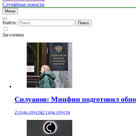
Случайные новости
Меню
Найти:
Заголовки
Силуанов: Минфин подготовил обн
2 года спустя
2 года спустя