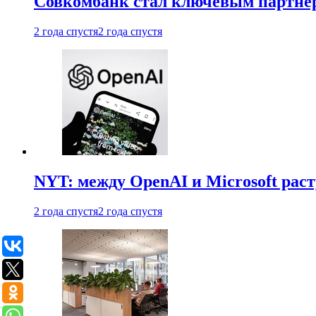
Совкомбанк стал ключевым партне
2 года спустя
2 года спустя
NYT: между OpenAI и Microsoft рас
2 года спустя
2 года спустя