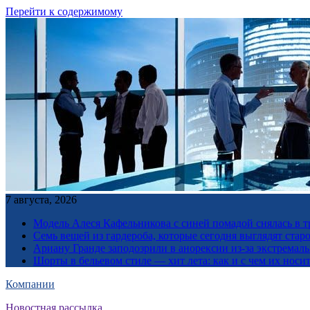
Перейти к содержимому
7 августа, 2026
Модель Алеся Кафельникова с синей помадой снялась в т
Семь вещей из гардероба, которые сегодня выглядят стар
Ариану Гранде заподозрили в анорексии из-за экстремал
Шорты в бельевом стиле — хит лета: как и с чем их носи
Компании
Новостная рассылка