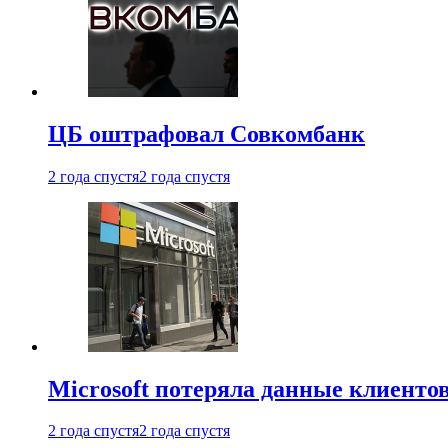
ЦБ оштрафовал Совкомбанк
2 года спустя
2 года спустя
Microsoft потеряла данные клиенто
2 года спустя
2 года спустя