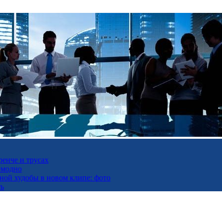
ренче и трусах
омодно
ьной худобы в новом клипе: фото
ть