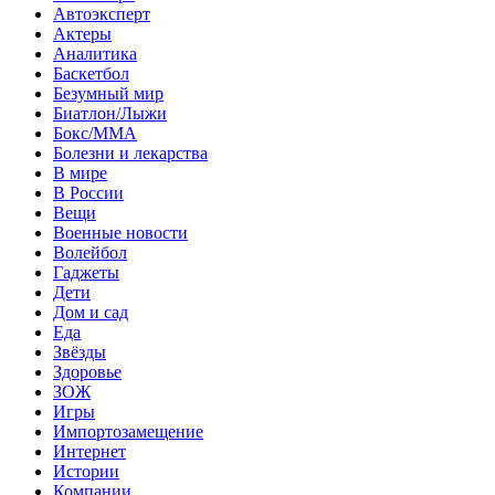
Автоэксперт
Актеры
Аналитика
Баскетбол
Безумный мир
Биатлон/Лыжи
Бокс/MMA
Болезни и лекарства
В мире
В России
Вещи
Военные новости
Волейбол
Гаджеты
Дети
Дом и сад
Еда
Звёзды
Здоровье
ЗОЖ
Игры
Импортозамещение
Интернет
Истории
Компании