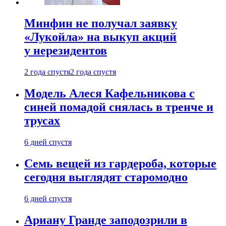
Минфин не получал заявку
«Лукойла» на выкуп акций
у нерезидентов
2 года спустя
2 года спустя
Модель Алеся Кафельникова с
синей помадой снялась в тренче и
трусах
6 дней спустя
Семь вещей из гардероба, которые
сегодня выглядят старомодно
6 дней спустя
Ариану Гранде заподозрили в