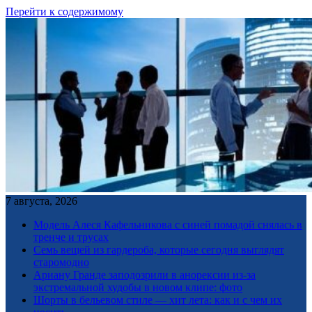
Перейти к содержимому
7 августа, 2026
Модель Алеся Кафельникова с синей помадой снялась в
тренче и трусах
Семь вещей из гардероба, которые сегодня выглядят
старомодно
Ариану Гранде заподозрили в анорексии из-за
экстремальной худобы в новом клипе: фото
Шорты в бельевом стиле — хит лета: как и с чем их