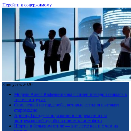
Перейти к содержимому
8 августа, 2026
Модель Алеся Кафельникова с синей помадой снялась в
тренче и трусах
Семь вещей из гардероба, которые сегодня выглядят
старомодно
Ариану Гранде заподозрили в анорексии из-за
экстремальной худобы в новом клипе: фото
Шорты в бельевом стиле — хит лета: как и с чем их