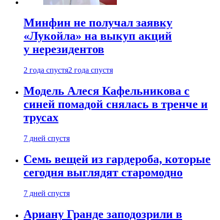
Минфин не получал заявку
«Лукойла» на выкуп акций
у нерезидентов
2 года спустя
2 года спустя
Модель Алеся Кафельникова с
синей помадой снялась в тренче и
трусах
7 дней спустя
Семь вещей из гардероба, которые
сегодня выглядят старомодно
7 дней спустя
Ариану Гранде заподозрили в