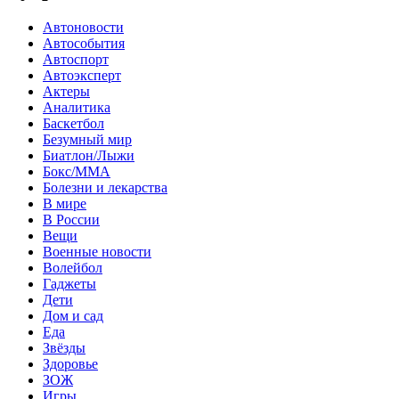
Автоновости
Автособытия
Автоспорт
Автоэксперт
Актеры
Аналитика
Баскетбол
Безумный мир
Биатлон/Лыжи
Бокс/MMA
Болезни и лекарства
В мире
В России
Вещи
Военные новости
Волейбол
Гаджеты
Дети
Дом и сад
Еда
Звёзды
Здоровье
ЗОЖ
Игры