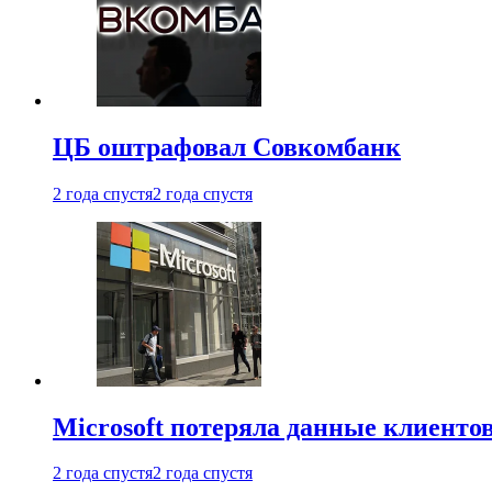
ЦБ оштрафовал Совкомбанк
2 года спустя
2 года спустя
Microsoft потеряла данные клиенто
2 года спустя
2 года спустя