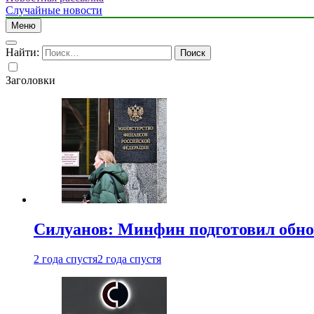
Случайные новости
Меню
Найти:
Заголовки
Силуанов: Минфин подготовил обн
2 года спустя
2 года спустя