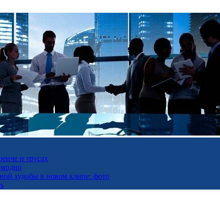
ренче и трусах
омодно
ьной худобы в новом клипе: фото
ть