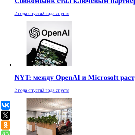
Совкомбанк стал ключевым партне
2 года спустя
2 года спустя
NYT: между OpenAI и Microsoft рас
2 года спустя
2 года спустя