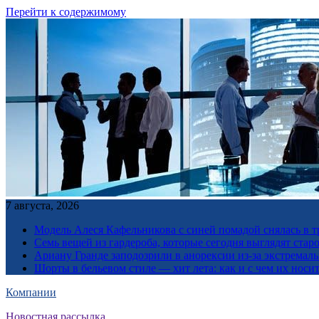
Перейти к содержимому
7 августа, 2026
Модель Алеся Кафельникова с синей помадой снялась в т
Семь вещей из гардероба, которые сегодня выглядят стар
Ариану Гранде заподозрили в анорексии из-за экстремал
Шорты в бельевом стиле — хит лета: как и с чем их носи
Компании
Новостная рассылка