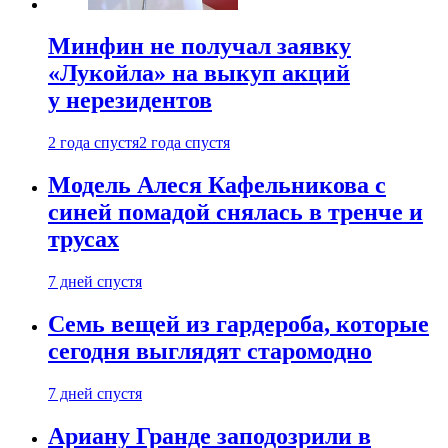
Минфин не получал заявку
«Лукойла» на выкуп акций
у нерезидентов
2 года спустя
2 года спустя
Модель Алеся Кафельникова с
синей помадой снялась в тренче и
трусах
7 дней спустя
Семь вещей из гардероба, которые
сегодня выглядят старомодно
7 дней спустя
Ариану Гранде заподозрили в