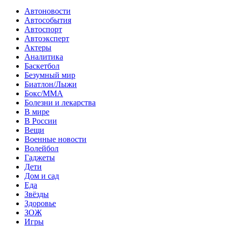
Автоновости
Автособытия
Автоспорт
Автоэксперт
Актеры
Аналитика
Баскетбол
Безумный мир
Биатлон/Лыжи
Бокс/MMA
Болезни и лекарства
В мире
В России
Вещи
Военные новости
Волейбол
Гаджеты
Дети
Дом и сад
Еда
Звёзды
Здоровье
ЗОЖ
Игры