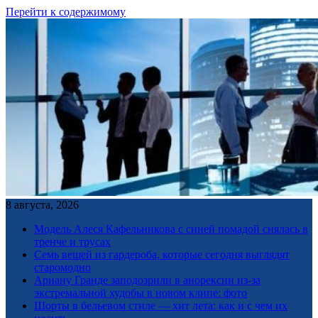
Перейти к содержимому
8 августа, 2026
Модель Алеся Кафельникова с синей помадой снялась в
тренче и трусах
Семь вещей из гардероба, которые сегодня выглядят
старомодно
Ариану Гранде заподозрили в анорексии из-за
экстремальной худобы в новом клипе: фото
Шорты в бельевом стиле — хит лета: как и с чем их