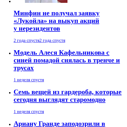
Минфин не получал заявку
«Лукойла» на выкуп акций
у нерезидентов
2 года спустя
2 года спустя
Модель Алеся Кафельникова с
синей помадой снялась в тренче и
трусах
1 неделя спустя
Семь вещей из гардероба, которые
сегодня выглядят старомодно
1 неделя спустя
Ариану Гранде заподозрили в