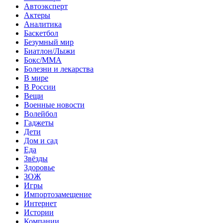
Автоэксперт
Актеры
Аналитика
Баскетбол
Безумный мир
Биатлон/Лыжи
Бокс/MMA
Болезни и лекарства
В мире
В России
Вещи
Военные новости
Волейбол
Гаджеты
Дети
Дом и сад
Еда
Звёзды
Здоровье
ЗОЖ
Игры
Импортозамещение
Интернет
Истории
Компании