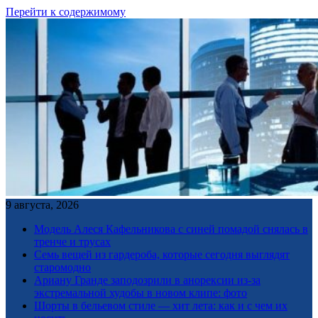
Перейти к содержимому
9 августа, 2026
Модель Алеся Кафельникова с синей помадой снялась в
тренче и трусах
Семь вещей из гардероба, которые сегодня выглядят
старомодно
Ариану Гранде заподозрили в анорексии из-за
экстремальной худобы в новом клипе: фото
Шорты в бельевом стиле — хит лета: как и с чем их