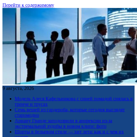
Перейти к содержимому
9 августа, 2026
Модель Алеся Кафельникова с синей помадой снялась в
тренче и трусах
Семь вещей из гардероба, которые сегодня выглядят
старомодно
Ариану Гранде заподозрили в анорексии из-за
экстремальной худобы в новом клипе: фото
Шорты в бельевом стиле — хит лета: как и с чем их