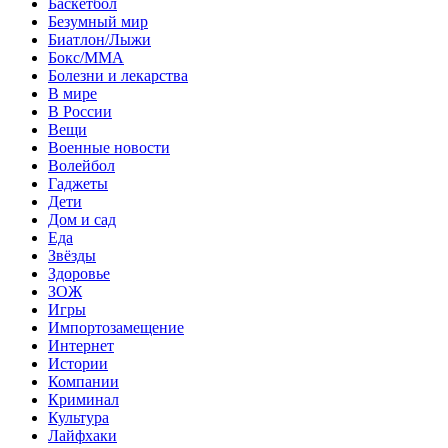
Баскетбол
Безумный мир
Биатлон/Лыжи
Бокс/MMA
Болезни и лекарства
В мире
В России
Вещи
Военные новости
Волейбол
Гаджеты
Дети
Дом и сад
Еда
Звёзды
Здоровье
ЗОЖ
Игры
Импортозамещение
Интернет
Истории
Компании
Криминал
Культура
Лайфхаки