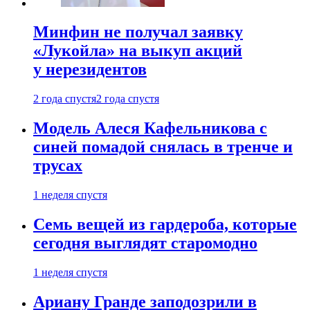
Минфин не получал заявку
«Лукойла» на выкуп акций
у нерезидентов
2 года спустя
2 года спустя
Модель Алеся Кафельникова с
синей помадой снялась в тренче и
трусах
1 неделя спустя
Семь вещей из гардероба, которые
сегодня выглядят старомодно
1 неделя спустя
Ариану Гранде заподозрили в