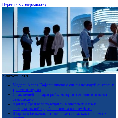
Перейти к содержимому
7 августа, 2026
Модель Алеся Кафельникова с синей помадой снялась в
тренче и трусах
Семь вещей из гардероба, которые сегодня выглядят
старомодно
Ариану Гранде заподозрили в анорексии из-за
экстремальной худобы в новом клипе: фото
Шорты в бельевом стиле — хит лета: как и с чем их