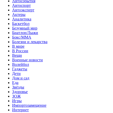
Автособытия
Автоспорт
Автоэксперт
Актеры
Аналитика
Баскетбол
Безумный мир
Биатлон/Лыжи
Бокс/MMA
Болезни и лекарства
В мире
В России
Вещи
Военные новости
Волейбол
Гаджеты
Дети
Дом и сад
Еда
Звёзды
Здоровье
ЗОЖ
Игры
Импортозамещение
Интернет