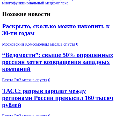
многофункциональный медкомплекс
Похожие новости
Раскрыто, сколько можно накопить к
30-ти годам
Московский Комсомолец
3 месяца спустя
0
“Ведомости”: свыше 50% опрошенных
россиян хотят возвращения западных
компаний
Газета.Ru
3 месяца спустя
0
ТАСС: разрыв зарплат между
регионами России превысил 160 тысяч
рублей
Газета.Ru
3 месяца спустя
0