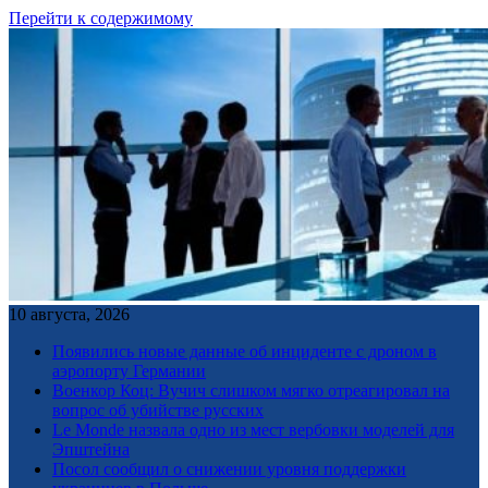
Перейти к содержимому
10 августа, 2026
Появились новые данные об инциденте с дроном в
аэропорту Германии
Военкор Коц: Вучич слишком мягко отреагировал на
вопрос об убийстве русских
Le Monde назвала одно из мест вербовки моделей для
Эпштейна
Посол сообщил о снижении уровня поддержки